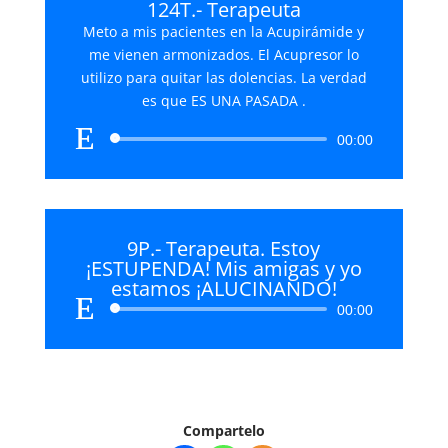
124T.- Terapeuta
Meto a mis pacientes en la Acupirámide y
me vienen armonizados. El Acupresor lo
utilizo para quitar las dolencias. La verdad
es que ES UNA PASADA .
Reproductor
00:00
de
audio
9P.- Terapeuta. Estoy
¡ESTUPENDA! Mis amigas y yo
estamos ¡ALUCINANDO!
Reproductor
00:00
de
audio
Compartelo