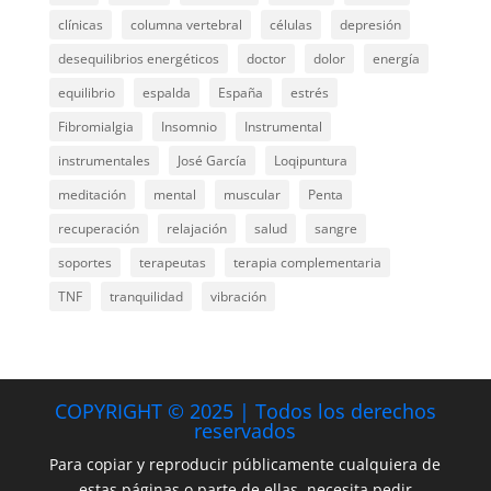
clínicas
columna vertebral
células
depresión
desequilibrios energéticos
doctor
dolor
energía
equilibrio
espalda
España
estrés
Fibromialgia
Insomnio
Instrumental
instrumentales
José García
Loqipuntura
meditación
mental
muscular
Penta
recuperación
relajación
salud
sangre
soportes
terapeutas
terapia complementaria
TNF
tranquilidad
vibración
COPYRIGHT © 2025 | Todos los derechos
reservados
Para copiar y reproducir públicamente cualquiera de
estas páginas o parte de ellas, necesita pedir