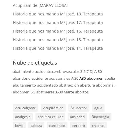
Acupirámide ¡MARAVILLOSA!
Historia que nos manda Mª José. 18. Terapeuta
Historia que nos manda Mª José. 17. Terapeuta
Historia que nos manda Mª José. 16. Terapeuta
Historia que nos manda Mª José. 15. Terapeuta
Historia que nos manda Mª José. 14. Terapeuta
Nube de etiquetas
abatimiento
accidente cerebrovascular
3-5-7-DJ
A-30
abandono
accidente
acciatonales
A 30
A30
abdomen
abulia
abultamiento
accidentado
abstracción
abertura
abdominal.
abdomen
5G
abstraerse
A-30 Marte
abortos
Acu-colgante
Acupirámide
Acupresor
agua
analgesia
analítica celular
ansiedad
Bioenergía
bovis
cabeza
cansancio
cerebro
chacras