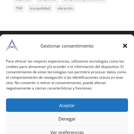
TNF
tranquilidad
vibración
COPYRIGHT © 2025 | Todos los derechos
reservados
Gestionar consentimiento
Para copiar y reproducir públicamente cualquiera de
estas páginas o parte de ellas, necesita pedir
Para ofrecer las mejores experiencias, utilizamos tecnologías como las
cookies para almacenar y/o acceder a la información del dispositivo. El
autorización por escrito a Mario Gil Sánchez.
consentimiento de estas tecnologías nos permitirá procesar datos como
el comportamiento de navegación o las identificaciones únicas en este
Todos los instrumentales están PATENTADOS.
sitio. No consentir o retirar el consentimiento, puede afectar
negativamente a ciertas características y funciones.
Web inaugurada en 2002 (última actualización en
2025).
Aceptar
Aviso Legal
|
Política de Privacidad
|
Política de
Cookies
|
Términos y Condiciones
Denegar
Ver preferencias