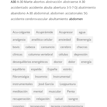
A30
A-30 Marte
abortos
abstracción
abstraerse
A 30
accidentado
accidente
abulia
abertura
3-5-7-DJ
abatimiento
abandono
A-30
abdominal. abdomen
acciatonales
5G
accidente cerebrovascular
abultamiento
abdomen
Acu-colgante
Acupirámide
Acupresor
agua
analgesia
analítica celular
ansiedad
Bioenergía
bovis
cabeza
cansancio
cerebro
chacras
clínicas
columna vertebral
células
depresión
desequilibrios energéticos
doctor
dolor
energía
equilibrio
espalda
España
estrés
Fibromialgia
Insomnio
Instrumental
instrumentales
José García
Loqipuntura
meditación
mental
muscular
Penta
recuperación
relajación
salud
sangre
soportes
terapeutas
terapia complementaria