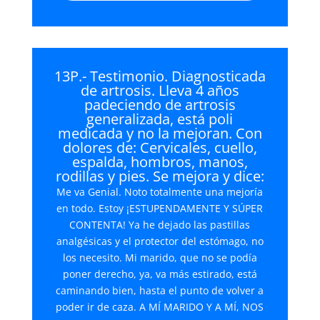
13P.- Testimonio. Diagnosticada
de artrosis. Lleva 4 años
padeciendo de artrosis
generalizada, está poli
medicada y no la mejoran. Con
dolores de: Cervicales, cuello,
espalda, hombros, manos,
rodillas y pies. Se mejora y dice:
Me va Genial. Noto totalmente una mejoría
en todo. Estoy ¡ESTUPENDAMENTE Y SÚPER
CONTENTA! Ya he dejado las pastillas
analgésicas y el protector del estómago, no
los necesito. Mi marido, que no se podía
poner derecho, ya, va más estirado, está
caminando bien, hasta el punto de volver a
poder ir de caza. A MÍ MARIDO Y A MÍ, NOS