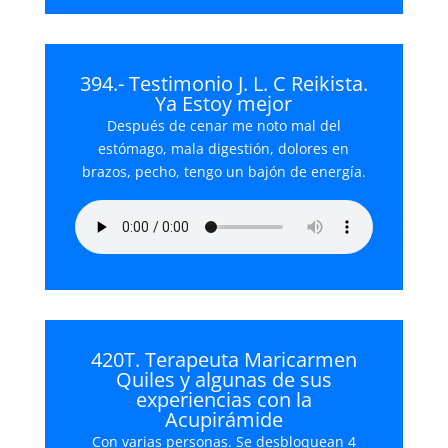
394.- Testimonio J. L. C Reikista.
Ya Estoy mejor
Después de cenar me noto mal del
estómago, mala digestión, dolores en
brazos, pecho, tengo un bajón de energía.
420T. Terapeuta Maricarmen
Quiles y algunas de sus
experiencias con la
Acupirámide
Con varias personas. Se desbloquean 4