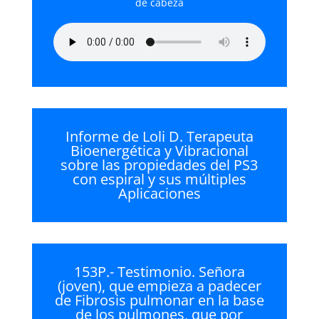
de cabeza
Informe de Loli D. Terapeuta
Bioenergética y Vibracional
sobre las propiedades del PS3
con espiral y sus múltiples
Aplicaciones
153P.- Testimonio. Señora
(joven), que empieza a padecer
de Fibrosis pulmonar en la base
de los pulmones, que por