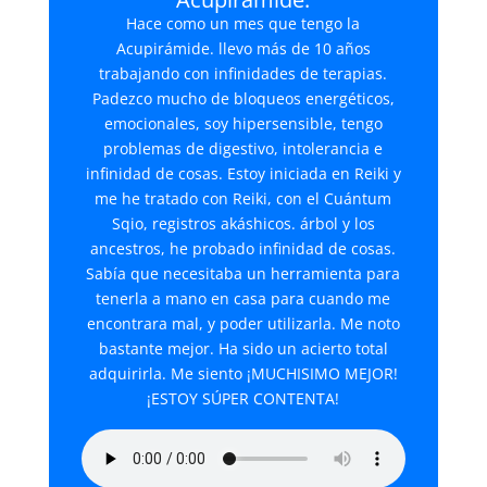
Hace como un mes que tengo la
Acupirámide. llevo más de 10 años
trabajando con infinidades de terapias.
Padezco mucho de bloqueos energéticos,
emocionales, soy hipersensible, tengo
problemas de digestivo, intolerancia e
infinidad de cosas. Estoy iniciada en Reiki y
me he tratado con Reiki, con el Cuántum
Sqio, registros akáshicos. árbol y los
ancestros, he probado infinidad de cosas.
Sabía que necesitaba un herramienta para
tenerla a mano en casa para cuando me
encontrara mal, y poder utilizarla. Me noto
bastante mejor. Ha sido un acierto total
adquirirla. Me siento ¡MUCHISIMO MEJOR!
¡ESTOY SÚPER CONTENTA!