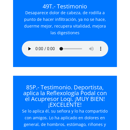
49T.- Testimonio
Desaparece dolor de cabeza, de rodilla a
punto de hacer infiltración, ya no se hace,
duerme mejor, recupera vitalidad, mejora
las digestiones
85P.- Testimonio. Deportista,
aplica la Reflexología Podal con
el Acupresor Loqi. ¡MUY BIEN!
¡EXCELENTE!
Se lo aplica él, su señora y lo ha compartido
con amigos. Lo ha aplicado en dolores en
general, de hombros, estómago, riñones y