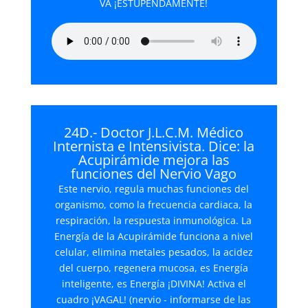
VA ¡ESTUPENDAMENTE!
24D.- Doctor J.L.C.M. Médico
Internista e Intensivista. Dice: la
Acupirámide mejora las
funciones del Nervio Vago
Este nervio, regula muchas funciones del
organismo, como la frecuencia cardiaca, la
respiración, la respuesta inmunológica. La
Energía de la Acupirámide funciona a nivel
celular, elimina metales pesados, la acidez
del cuerpo, regenera mucosa, es Energía
inteligente, es Energía ¡DIVINA! Activa el
cuadro ¡VAGAL! (nervio - informarse de las