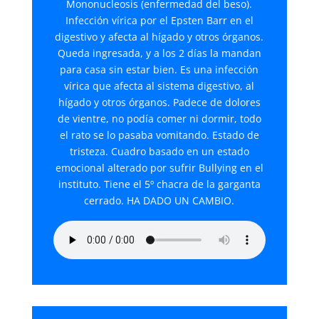
Mononucleosis (enfermedad del beso).
Infección vírica por el Epsten Barr en el
digestivo y afecta al hígado y otros órganos.
Queda ingresada, y a los 2 días la mandan
para casa sin estar bien. Es una infección
vírica que afecta al sistema digestivo, al
hígado y otros órganos. Padece de dolores
de vientre, no podía comer ni dormir, todo
el rato se lo pasaba vomitando. Estado de
tristeza. Cuadro basado en un estado
emocional alterado por sufrir Bullying en el
instituto. Tiene el 5º chacra de la garganta
cerrado. HA DADO UN CAMBIO.