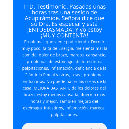
11D. Testimonio. Pasadas unas
horas tras una sesión de
Acupirámide. Señora dice que
su Dra. Es especial y está
¡ENTUSIASMADA! Y yo estoy
¡MUY CONTENTA!
Problemas que viene padeciendo: Dormir
muy poco, falta de Energía, me sienta mal la
comida, dolor de brazo, mareos, cansancio,
problemas de estómago, de intestinos,
palpitaciones, inflamación, deficiencia de la
Glándula Pineal y otras, o sea, problemas
endocrinos. No puede hacer las cosas de la
casa. MEJORA BASTANTE de los dolores del
brazo, estoy menos cansada, duermo más
horas y mejor. También mejoro del
estómago, intestinos, inflamación, mareos,
palpitaciones.