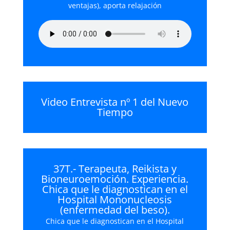
ventajas), aporta relajación
Video Entrevista nº 1 del Nuevo
Tiempo
37T.- Terapeuta, Reikista y
Bioneuroemoción. Experiencia.
Chica que le diagnostican en el
Hospital Mononucleosis
(enfermedad del beso).
Chica que le diagnostican en el Hospital