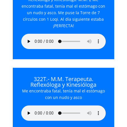
encontraba fatal, tenía mal el estómago con
un nudo y asco. Me puse la Torre de 7
círculos con 1 Loqi. Al día siguiente estaba
¡PERFECTA!
322T.- M.M. Terapeuta.
Reflexóloga y Kinesióloga
Me encontraba fatal, tenía mal el estómago
con un nudo y asco