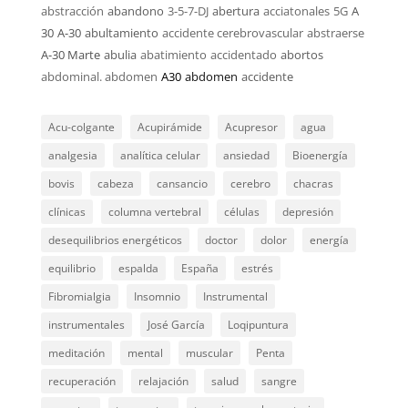
abstracción
abandono
3-5-7-DJ
abertura
acciatonales
5G
A
30
A-30
abultamiento
accidente cerebrovascular
abstraerse
A-30 Marte
abulia
abatimiento
accidentado
abortos
abdominal. abdomen
A30
abdomen
accidente
Acu-colgante
Acupirámide
Acupresor
agua
analgesia
analítica celular
ansiedad
Bioenergía
bovis
cabeza
cansancio
cerebro
chacras
clínicas
columna vertebral
células
depresión
desequilibrios energéticos
doctor
dolor
energía
equilibrio
espalda
España
estrés
Fibromialgia
Insomnio
Instrumental
instrumentales
José García
Loqipuntura
meditación
mental
muscular
Penta
recuperación
relajación
salud
sangre