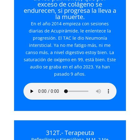
exceso de colágeno se
endurecen, si progresa la lleva a
la muerte.
En el año 2014 empieza con sesiones
diarias de Acupirámide, le enlentece la
progresión. El TAC le dio Neumonía
intersticial. Ya no me fatigo más, ni me
canso más, a nivel digestivo estoy bien. La
saturación de oxígeno en 99, está bien. Este
audio se graba en el año 2023. Ya han
pasado 9 años.
312T.- Terapeuta
Reflexóloga y Kinesióloga. M.M. 2 Me