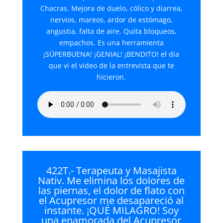
Chacras. Mejora de duelo, cólico y diarrea,
nervios, mareos, ardor de estómago,
angustia, falta de aire. Quita bloqueos,
empachos. Es una herramienta
¡SÚPERBUENA! ¡GENIAL! ¡BENDITO! el día
que vi el video de la entrevista que te
hicieron.
422T.- Terapeuta y Masajista
Nativ. Me elimina los dolores de
las piernas, el dolor de flato con
el Acupresor me desapareció al
instante. ¡QUÉ MILAGRO! Soy
una enamorada del Acupresor