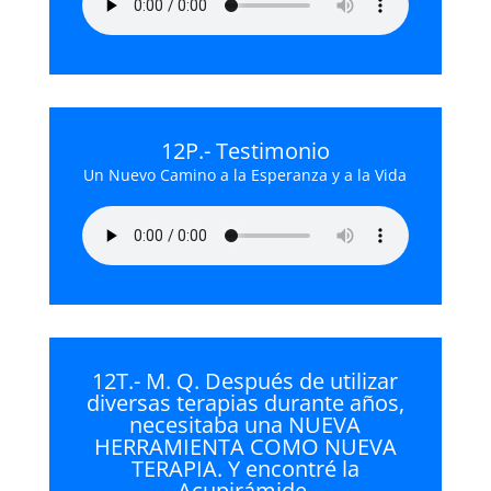
12P.- Testimonio
Un Nuevo Camino a la Esperanza y a la Vida
12T.- M. Q. Después de utilizar
diversas terapias durante años,
necesitaba una NUEVA
HERRAMIENTA COMO NUEVA
TERAPIA. Y encontré la
Acupirámide.