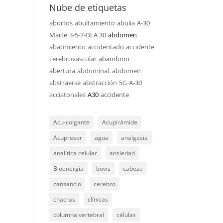
Nube de etiquetas
abortos
abultamiento
abulia
A-30
Marte
3-5-7-DJ
A 30
abdomen
abatimiento
accidentado
accidente
cerebrovascular
abandono
abertura
abdominal. abdomen
abstraerse
abstracción
5G
A-30
acciatonales
A30
accidente
Acu-colgante
Acupirámide
Acupresor
agua
analgesia
analítica celular
ansiedad
Bioenergía
bovis
cabeza
cansancio
cerebro
chacras
clínicas
columna vertebral
células