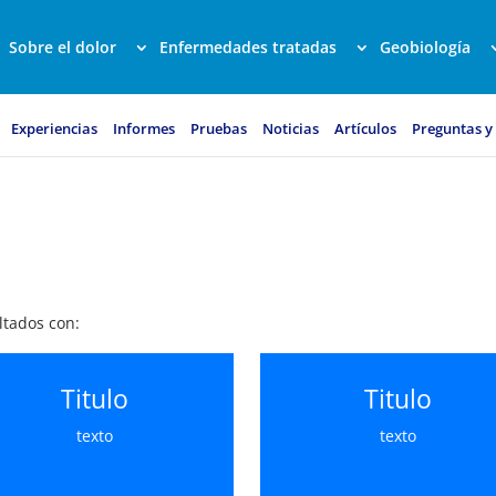
Sobre el dolor
Enfermedades tratadas
Geobiología
Experiencias
Informes
Pruebas
Noticias
Artículos
Preguntas y
ltados con:
Titulo
Titulo
texto
texto