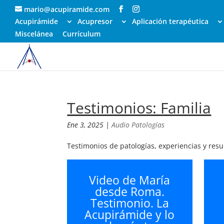
mario@acupiramide.com
Acupirámide
Acupresor
Aplicación terapéutica
Miscelánea
Currículum
Testimonios: Familia
Ene 3, 2025
|
Audio Patologías
Testimonios de patologías, experiencias y resu
Video de María
desde Roma.
Testimonio. La
Acupirámide y lo