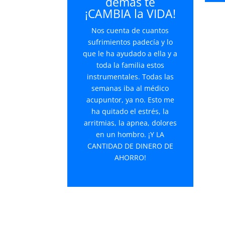
demás te
¡CAMBIA la VIDA!
Nos cuenta de cuantos
sufrimientos padecía y lo
que le ha ayudado a ella y a
toda la familia estos
instrumentales. Todas las
semanas iba al médico
acupuntor, ya no. Esto me
ha quitado el estrés, la
arritmias, la apnea, dolores
en un hombro. ¡Y LA
CANTIDAD DE DINERO DE
AHORRO!