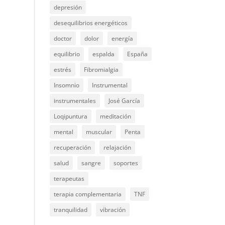
depresión
desequilibrios energéticos
doctor
dolor
energía
equilibrio
espalda
España
estrés
Fibromialgia
Insomnio
Instrumental
instrumentales
José García
Loqipuntura
meditación
mental
muscular
Penta
recuperación
relajación
salud
sangre
soportes
terapeutas
terapia complementaria
TNF
tranquilidad
vibración