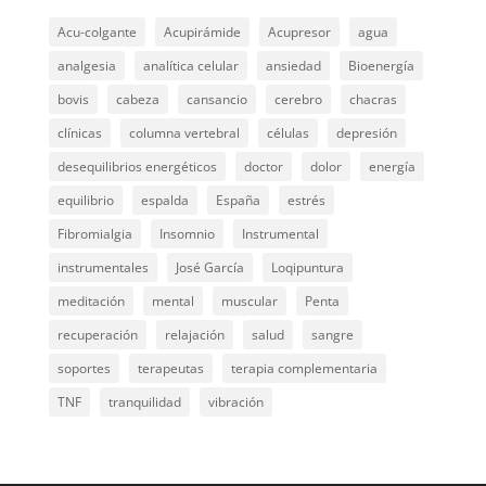
Acu-colgante
Acupirámide
Acupresor
agua
analgesia
analítica celular
ansiedad
Bioenergía
bovis
cabeza
cansancio
cerebro
chacras
clínicas
columna vertebral
células
depresión
desequilibrios energéticos
doctor
dolor
energía
equilibrio
espalda
España
estrés
Fibromialgia
Insomnio
Instrumental
instrumentales
José García
Loqipuntura
meditación
mental
muscular
Penta
recuperación
relajación
salud
sangre
soportes
terapeutas
terapia complementaria
TNF
tranquilidad
vibración