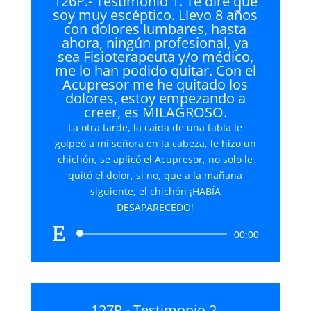
126P.- Testimonio 1. Te diré que
soy muy escéptico. Llevo 8 años
con dolores lumbares, hasta
ahora, ningún profesional, ya
sea Fisioterapeuta y/o médico,
me lo han podido quitar. Con el
Acupresor me he quitado los
dolores, estoy empezando a
creer, es MILAGROSO.
La otra tarde, la caída de una tabla le
golpeó a mi señora en la cabeza, le hizo un
chichón, se aplicó el Acupresor, no solo le
quitó el dolor, si no, que a la mañana
siguiente, el chichón ¡HABÍA
DESAPARECEDO!
Reproductor
00:00
de
audio
127P.- Testimonio 2.