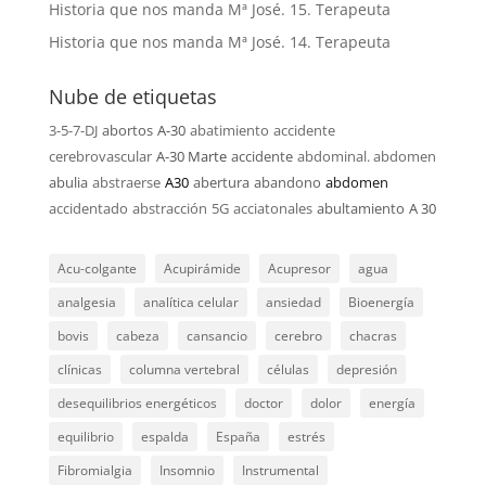
Historia que nos manda Mª José. 15. Terapeuta
Historia que nos manda Mª José. 14. Terapeuta
Nube de etiquetas
3-5-7-DJ
abortos
A-30
abatimiento
accidente
cerebrovascular
A-30 Marte
accidente
abdominal. abdomen
abulia
abstraerse
A30
abertura
abandono
abdomen
accidentado
abstracción
5G
acciatonales
abultamiento
A 30
Acu-colgante
Acupirámide
Acupresor
agua
analgesia
analítica celular
ansiedad
Bioenergía
bovis
cabeza
cansancio
cerebro
chacras
clínicas
columna vertebral
células
depresión
desequilibrios energéticos
doctor
dolor
energía
equilibrio
espalda
España
estrés
Fibromialgia
Insomnio
Instrumental