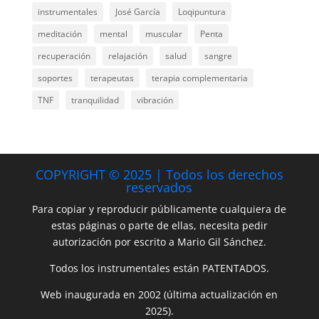
instrumentales
José García
Loqipuntura
meditación
mental
muscular
Penta
recuperación
relajación
salud
sangre
soportes
terapeutas
terapia complementaria
TNF
tranquilidad
vibración
COPYRIGHT © 2025 | Todos los derechos
reservados
Para copiar y reproducir públicamente cualquiera de
estas páginas o parte de ellas, necesita pedir
autorización por escrito a Mario Gil Sánchez.
Todos los instrumentales están PATENTADOS.
Web inaugurada en 2002 (última actualización en
2025).