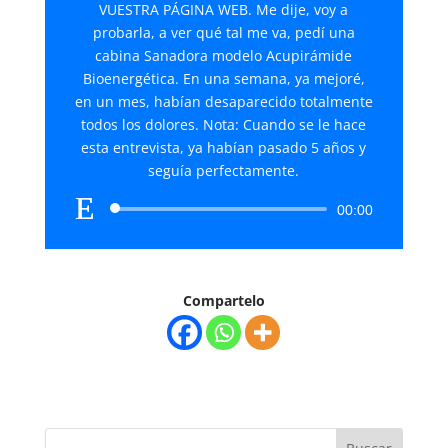
VUESTRA PÁGINA WEB. Me dije, voy a
probarla, a ver qué tal me va, pedí una
cabina Sanadora modelo Acupirámide
Bioenergética. En una semana, ya mejoré,
en un mes, habían desaparecido totalmente
todos los dolores. Nota: Cuando se le hace
esta entrevista, ya habían pasado 5 años y
seguía perfectamente.
Reproductor
00:00
de
audio
Compartelo