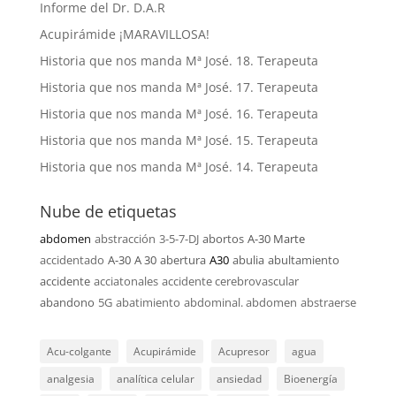
Informe del Dr. D.A.R
Acupirámide ¡MARAVILLOSA!
Historia que nos manda Mª José. 18. Terapeuta
Historia que nos manda Mª José. 17. Terapeuta
Historia que nos manda Mª José. 16. Terapeuta
Historia que nos manda Mª José. 15. Terapeuta
Historia que nos manda Mª José. 14. Terapeuta
Nube de etiquetas
abdomen
abstracción
3-5-7-DJ
abortos
A-30 Marte
accidentado
A-30
A 30
abertura
A30
abulia
abultamiento
accidente
acciatonales
accidente cerebrovascular
abandono
5G
abatimiento
abdominal. abdomen
abstraerse
Acu-colgante
Acupirámide
Acupresor
agua
analgesia
analítica celular
ansiedad
Bioenergía