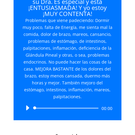
su Dra. Es especial y está
¡ENTUSIASMADA! Y yo estoy
¡MUY CONTENTA!
Problemas que viene padeciendo: Dormir
muy poco, falta de Energía, me sienta mal la
comida, dolor de brazo, mareos, cansancio,
problemas de estómago, de intestinos,
palpitaciones, inflamación, deficiencia de la
Glándula Pineal y otras, o sea, problemas
endocrinos. No puede hacer las cosas de la
casa. MEJORA BASTANTE de los dolores del
brazo, estoy menos cansada, duermo más
horas y mejor. También mejoro del
estómago, intestinos, inflamación, mareos,
palpitaciones.
Reproductor
00:00
de
audio