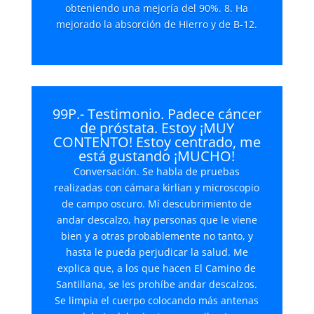
obteniendo una mejoría del 90%. 8. Ha
mejorado la absorción de Hierro y de B-12.
99P.- Testimonio. Padece cáncer
de próstata. Estoy ¡MUY
CONTENTO! Estoy centrado, me
está gustando ¡MUCHO!
Conversación. Se habla de pruebas
realizadas con cámara kirlian y microscopio
de campo oscuro. Mí descubrimiento de
andar descalzo, hay personas que le viene
bien y a otras probablemente no tanto, y
hasta le pueda perjudicar la salud. Me
explica que, a los que hacen El Camino de
Santillana, se les prohíbe andar descalzos.
Se limpia el cuerpo colocando más antenas