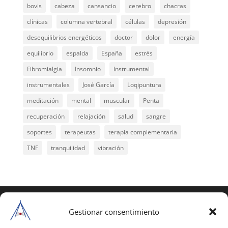
bovis
cabeza
cansancio
cerebro
chacras
clínicas
columna vertebral
células
depresión
desequilibrios energéticos
doctor
dolor
energía
equilibrio
espalda
España
estrés
Fibromialgia
Insomnio
Instrumental
instrumentales
José García
Loqipuntura
meditación
mental
muscular
Penta
recuperación
relajación
salud
sangre
soportes
terapeutas
terapia complementaria
TNF
tranquilidad
vibración
COPYRIGHT © 2025 | Todos los derechos
reservados
Gestionar consentimiento
Para copiar y reproducir públicamente cualquiera de