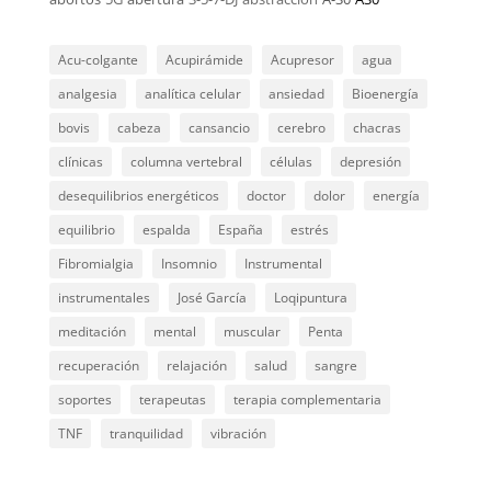
Acu-colgante
Acupirámide
Acupresor
agua
analgesia
analítica celular
ansiedad
Bioenergía
bovis
cabeza
cansancio
cerebro
chacras
clínicas
columna vertebral
células
depresión
desequilibrios energéticos
doctor
dolor
energía
equilibrio
espalda
España
estrés
Fibromialgia
Insomnio
Instrumental
instrumentales
José García
Loqipuntura
meditación
mental
muscular
Penta
recuperación
relajación
salud
sangre
soportes
terapeutas
terapia complementaria
TNF
tranquilidad
vibración