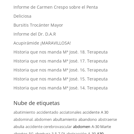
Informe de Carmen Crespo sobre el Penta
Deliciosa
Bursitis Trocánter Mayor
Informe del Dr. D.A.R
Acupirámide ¡MARAVILLOSA!
Historia que nos manda Mª José. 18. Terapeuta
Historia que nos manda Mª José. 17. Terapeuta
Historia que nos manda Mª José. 16. Terapeuta
Historia que nos manda Mª José. 15. Terapeuta
Historia que nos manda Mª José. 14. Terapeuta
Nube de etiquetas
abatimiento
accidentado
acciatonales
accidente
A 30
abdominal. abdomen
abultamiento
abandono
abstraerse
abulia
accidente cerebrovascular
abdomen
A-30 Marte
abortos
5G
abertura
3-5-7-DJ
abstracción
A-30
A30