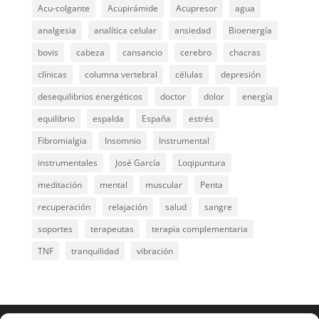
Acu-colgante
Acupirámide
Acupresor
agua
analgesia
analítica celular
ansiedad
Bioenergía
bovis
cabeza
cansancio
cerebro
chacras
clínicas
columna vertebral
células
depresión
desequilibrios energéticos
doctor
dolor
energía
equilibrio
espalda
España
estrés
Fibromialgia
Insomnio
Instrumental
instrumentales
José García
Loqipuntura
meditación
mental
muscular
Penta
recuperación
relajación
salud
sangre
soportes
terapeutas
terapia complementaria
TNF
tranquilidad
vibración