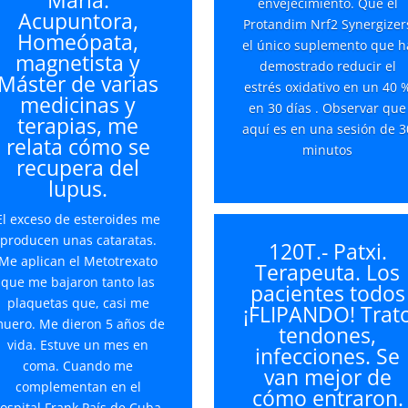
envejecimiento. Qué el
Acupuntora,
Protandim Nrf2 Synergizer
Homeópata,
el único suplemento que h
magnetista y
demostrado reducir el
Máster de varias
estrés oxidativo en un 40 
medicinas y
en 30 días . Observar que
terapias, me
aquí es en una sesión de 3
relata cómo se
minutos
recupera del
lupus.
El exceso de esteroides me
producen unas cataratas.
120T.- Patxi.
Me aplican el Metotrexato
Terapeuta. Los
que me bajaron tanto las
pacientes todos
plaquetas que, casi me
¡FLIPANDO! Trat
uero. Me dieron 5 años de
tendones,
vida. Estuve un mes en
infecciones. Se
coma. Cuando me
van mejor de
complementan en el
cómo entraron.
ospital Frank País de Cuba,