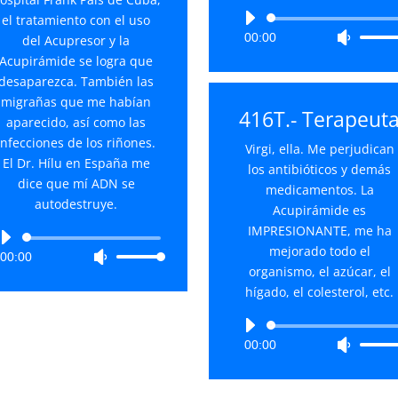
Reproductor
el tratamiento con el uso
00:00
Utiliza
de
del Acupresor y la
las
audio
Acupirámide se logra que
teclas
desaparezca. También las
de
migrañas que me habían
416T.- Terapeut
flecha
aparecido, así como las
arriba/
infecciones de los riñones.
Virgi, ella. Me perjudican
para
El Dr. Hílu en España me
los antibióticos y demás
aument
dice que mí ADN se
medicamentos. La
o
autodestruye.
Acupirámide es
disminu
IMPRESIONANTE, me ha
Reproductor
el
mejorado todo el
00:00
Utiliza
de
volume
organismo, el azúcar, el
las
audio
hígado, el colesterol, etc.
teclas
de
Reproductor
flecha
00:00
Utiliza
de
arriba/abajo
las
audio
para
teclas