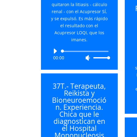
quitaron la litiasis - cálculo
renal - con el Acupresor SÍ,
y se expulsó. Es más rápido
el resultado con el
Acupresor LOQI, que los
imanes.
Reproductor
00:00
Utiliza
de
las
audio
teclas
de
37T.- Terapeuta,
flecha
Reikista y
arriba/abajo
Bioneuroemoció
para
n. Experiencia.
aumentar
Chica que le
o
diagnostican en
disminuir
el Hospital
el
Mononucleosis
volumen.