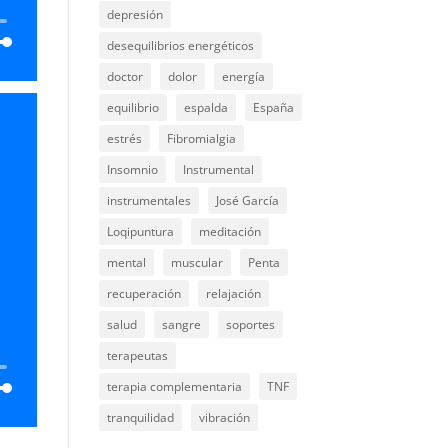
depresión
desequilibrios energéticos
doctor
dolor
energía
equilibrio
espalda
España
a
estrés
Fibromialgia
abajo
Insomnio
Instrumental
instrumentales
José García
ar
Loqipuntura
meditación
ir
mental
muscular
Penta
recuperación
relajación
n.
salud
sangre
soportes
terapeutas
terapia complementaria
TNF
tranquilidad
vibración