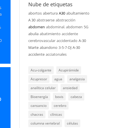
Nube de etiquetas
s
abortos
abertura
A30
abultamiento
a
A 30
abstraerse
abstracción
abdomen
abdominal. abdomen
5G
%
abulia
abatimiento
accidente
0
cerebrovascular
accidentado
A-30
Marte
abandono
3-5-7-DJ
A-30
accidente
acciatonales
Acu-colgante
Acupirámide
Acupresor
agua
analgesia
analítica celular
ansiedad
o
Bioenergía
bovis
cabeza
cansancio
cerebro
chacras
clínicas
columna vertebral
células