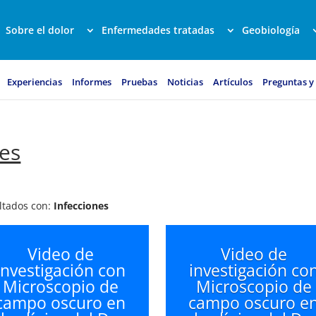
Sobre el dolor
Enfermedades tratadas
Geobiología
Experiencias
Informes
Pruebas
Noticias
Artículos
Preguntas y
nes
ultados con:
Infecciones
Video de
Video de
investigación con
investigación co
Microscopio de
Microscopio de
campo oscuro en
campo oscuro e