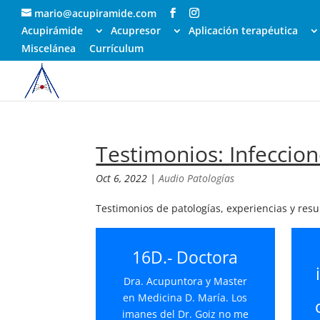
mario@acupiramide.com
Acupirámide
Acupresor
Aplicación terapéutica
Miscelánea
Currículum
Testimonios: Infeccio
Oct 6, 2022
|
Audio Patologías
Testimonios de patologías, experiencias y res
16D.- Doctora
Dra. Acupuntora y Master
en Medicina D. María. Los
imanes del Dr. Goiz no me