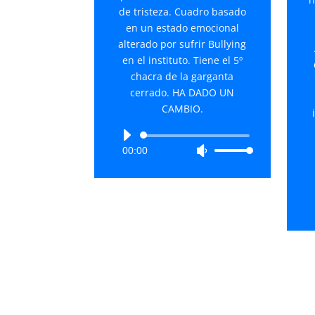
de tristeza. Cuadro basado
en un estado emocional
alterado por sufrir Bullying
en el instituto. Tiene el 5º
chacra de la garganta
cerrado. HA DADO UN
CAMBIO.
Reproductor
00:00
Utiliza
de
las
audio
teclas
de
flecha
arriba/abajo
para
aumentar
o
disminuir
el