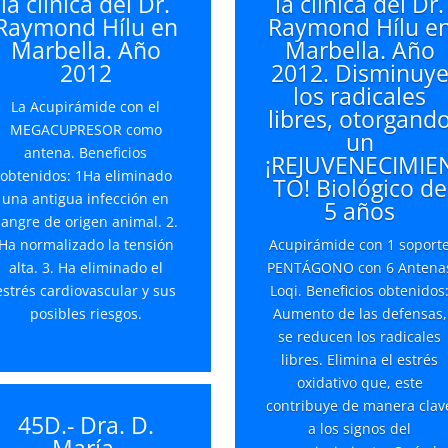
la clínica del Dr.
la clínica del Dr.
Raymond Hílu en
Raymond Hílu e
Marbella. Año
Marbella. Año
2012
2012. Disminuy
los radicales
La Acupirámide con el
libres, otorgand
MEGACUPRESOR como
un
antena. Beneficios
¡REJUVENECIMIE
obtenidos: 1Ha eliminado
TO! Biológico de
una antigua infección en
5 años
sangre de origen animal. 2.
Ha normalizado la tensión
Acupirámide con 1 soport
alta. 3. Ha eliminado el
PENTÁGONO con 6 Antena
estrés cardiovascular y sus
Loqi. Beneficios obtenidos
posibles riesgos.
Aumento de las defensas,
se reducen los radicales
libres. Elimina el estrés
oxidativo que, este
contribuye de manera clav
45D.- Dra. D.
a los signos del
María.