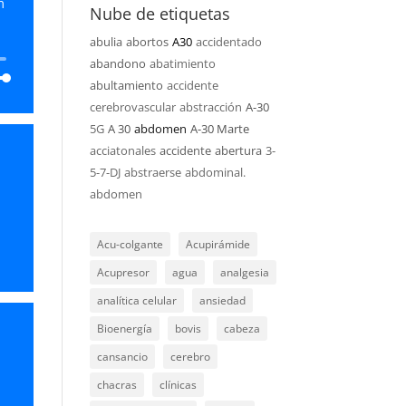
m
Nube de etiquetas
abulia
abortos
A30
accidentado
abandono
abatimiento
abultamiento
accidente
cerebrovascular
abstracción
A-30
5G
A 30
abdomen
A-30 Marte
acciatonales
accidente
abertura
3-
5-7-DJ
abstraerse
abdominal.
abajo
abdomen
ar
Acu-colgante
Acupirámide
ir
Acupresor
agua
analgesia
analítica celular
ansiedad
n.
Bioenergía
bovis
cabeza
cansancio
cerebro
chacras
clínicas
,