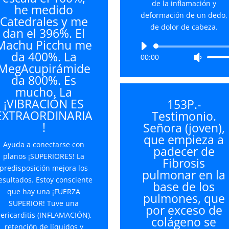
de la inflamación y
he medido
deformación de un dedo,
Catedrales y me
de dolor de cabeza.
dan el 396%. El
Machu Picchu me
Reproductor
da 400%. La
00:00
Utiliza
de
MegAcupirámide
las
audio
da 800%. Es
teclas
mucho. La
de
¡VIBRACIÓN ES
153P.-
flecha
EXTRAORDINARIA
Testimonio.
arriba/
!
Señora (joven),
para
que empieza a
aument
Ayuda a conectarse con
padecer de
o
planos ¡SUPERIORES! La
Fibrosis
disminu
predisposición mejora los
pulmonar en la
el
esultados. Estoy consciente
base de los
volume
que hay una ¡FUERZA
pulmones, que
SUPERIOR! Tuve una
por exceso de
ericarditis (INFLAMACIÓN),
colágeno se
retención de líquidos y