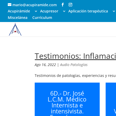
mario@acupiramide.com
Acupirámide
Acupresor
Aplicación terapéutica
Miscelánea
Currículum
Testimonios: Inflamac
Ago 16, 2022
|
Audio Patologías
Testimonios de patologías, experiencias y res
6D.- Dr. José
L.C.M. Médico
Internista e
intensivista.