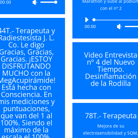
Marathón y sube al pódiu
00:00
Utiliza
de
con el nº 2
las
audio
teclas
Reproductor
de
00:00
Utiliza
de
44T.- Terapeuta y
flecha
las
audio
Radiestesista J. L.
arriba/abajo
teclas
Co. Le digo
para
de
Gracias, Gracias,
aumentar
Video Entrevista
flecha
Gracias. ¡ESTOY
o
nº 4 del Nuevo
arriba/
DISFRUTANDO
disminuir
Tiempo.
para
MUCHO con la
el
Desinflamación
aument
MegAcupirámide!
volumen.
de la Rodilla
o
Está hecha con
disminu
Consciencia. En
el
mis mediciones y
volume
puntuaciones,
que van del 1 al
78T.- Terapeuta
100%. Siendo el
Mejora de su
máximo de la
electrosensibilidad y SQM
escala el 100%,