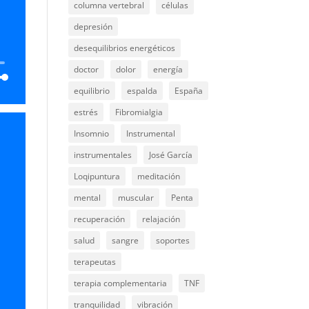
columna vertebral
células
depresión
desequilibrios energéticos
doctor
dolor
energía
equilibrio
espalda
España
estrés
Fibromialgia
Insomnio
Instrumental
instrumentales
José García
abajo
Loqipuntura
meditación
ar
mental
muscular
Penta
recuperación
relajación
ir
salud
sangre
soportes
n.
terapeutas
terapia complementaria
TNF
tranquilidad
vibración