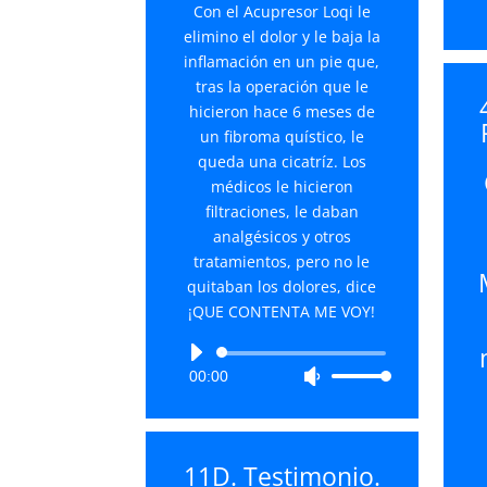
Con el Acupresor Loqi le
el
elimino el dolor y le baja la
volumen.
inflamación en un pie que,
tras la operación que le
hicieron hace 6 meses de
un fibroma quístico, le
queda una cicatríz. Los
médicos le hicieron
filtraciones, le daban
analgésicos y otros
tratamientos, pero no le
quitaban los dolores, dice
¡QUE CONTENTA ME VOY!
Reproductor
00:00
Utiliza
de
las
audio
teclas
de
11D. Testimonio.
flecha