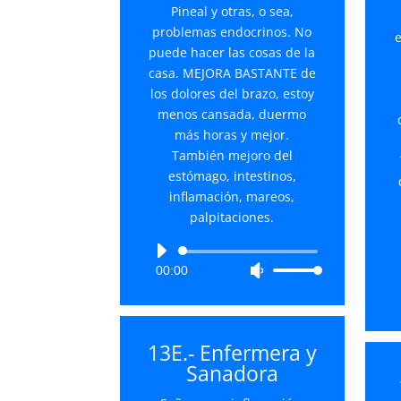
Pineal y otras, o sea,
problemas endocrinos. No
puede hacer las cosas de la
casa. MEJORA BASTANTE de
los dolores del brazo, estoy
menos cansada, duermo
más horas y mejor.
También mejoro del
estómago, intestinos,
inflamación, mareos,
palpitaciones.
Reproductor
00:00
Utiliza
de
las
audio
teclas
de
13E.- Enfermera y
flecha
Sanadora
arriba/abajo
para