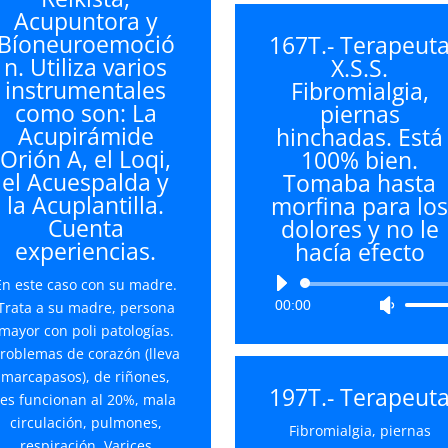
Acupuntora y
para
de
Bíoneuroemoció
167T.- Terapeut
aumentar
flecha
n. Utiliza varios
X.S.S.
o
arriba/
instrumentales
Fibromialgia,
disminuir
para
como son: La
piernas
el
aument
Acupirámide
hinchadas. Está
volumen.
o
Orión A, el Loqi,
100% bien.
disminu
el Acuespalda y
Tomaba hasta
el
la Acuplantilla.
morfina para lo
volume
Cuenta
dolores y no le
experiencias.
hacía efecto
Reproductor
En este caso con su madre.
00:00
Utiliza
de
Trata a su madre, persona
las
audio
mayor con poli patologías.
teclas
roblemas de corazón (lleva
de
marcapasos), de riñones,
197T.- Terapeut
flecha
les funcionan al 20%, mala
arriba/
circulación, pulmones,
Fibromialgia, piernas
para
respiración. Varices