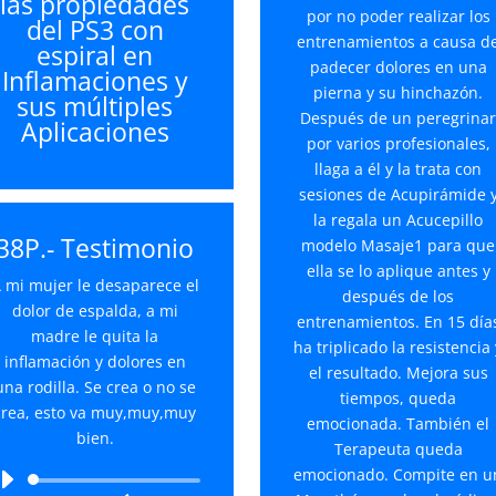
las propiedades
por no poder realizar los
del PS3 con
entrenamientos a causa d
espiral en
padecer dolores en una
Inflamaciones y
pierna y su hinchazón.
sus múltiples
Después de un peregrina
Aplicaciones
por varios profesionales,
llaga a él y la trata con
sesiones de Acupirámide 
la regala un Acucepillo
38P.- Testimonio
modelo Masaje1 para que
ella se lo aplique antes y
 mi mujer le desaparece el
después de los
dolor de espalda, a mi
entrenamientos. En 15 día
madre le quita la
ha triplicado la resistencia 
inflamación y dolores en
el resultado. Mejora sus
una rodilla. Se crea o no se
tiempos, queda
crea, esto va muy,muy,muy
emocionada. También el
bien.
Terapeuta queda
emocionado. Compite en u
Reproductor