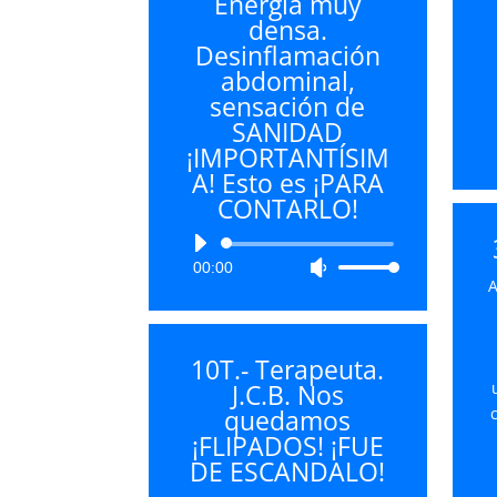
Energía muy
densa.
Desinflamación
abdominal,
sensación de
SANIDAD
¡IMPORTANTÍSIM
A! Esto es ¡PARA
CONTARLO!
Reproductor
00:00
Utiliza
de
A
las
audio
teclas
de
10T.- Terapeuta.
flecha
J.C.B. Nos
arriba/abajo
quedamos
para
¡FLIPADOS! ¡FUE
aumentar
DE ESCANDALO!
o
disminuir