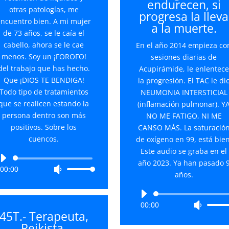
endurecen, si
otras patologías, me
progresa la lleva
encuentro bien. A mi mujer
a la muerte.
de 73 años, se le caía el
cabello, ahora se le cae
En el año 2014 empieza co
menos. Soy un ¡FOROFO!
sesiones diarias de
del trabajo que has hecho.
Acupirámide, le enlentece
Que ¡DIOS TE BENDIGA!
la progresión. El TAC le di
Todo tipo de tratamientos
NEUMONIA INTERSTICIAL
que se realicen estando la
(inflamación pulmonar). Y
persona dentro son más
NO ME FATIGO, NI ME
positivos. Sobre los
CANSO MÁS. La saturació
cuencos.
de oxígeno en 99, está bien
Este audio se graba en el
Reproductor
año 2023. Ya han pasado 
00:00
Utiliza
de
años.
las
audio
teclas
Reproductor
de
00:00
Utiliza
de
45T.- Terapeuta,
flecha
las
audio
Reikista,
arriba/abajo
teclas