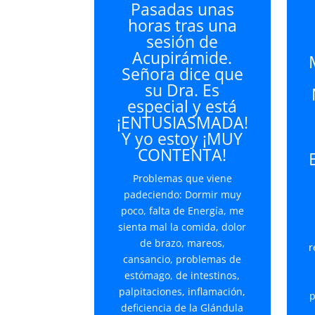
Pasadas unas
arriba/abajo
horas tras una
para
sesión de
aumentar
Acupirámide.
o
Señora dice que
disminuir
su Dra. Es
el
especial y está
volumen.
¡ENTUSIASMADA!
Y yo estoy ¡MUY
CONTENTA!
Problemas que viene
padeciendo: Dormir muy
poco, falta de Energía, me
sienta mal la comida, dolor
de brazo, mareos,
r
cansancio, problemas de
estómago, de intestinos,
palpitaciones, inflamación,
p
deficiencia de la Glándula