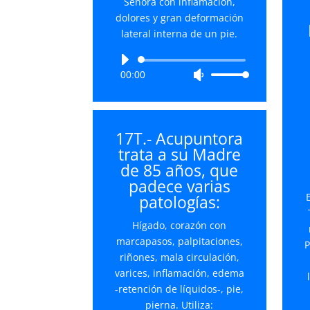
Señora con inflamación,
aumentar
dolores y gran deformación
o
lateral interna de un pie.
disminuir
el
Reproductor
volumen.
00:00
Utiliza
de
las
audio
teclas
de
17T.- Acupuntora
flecha
trata a su Madre
arriba/abajo
de 85 años, que
para
padece varias
aumentar
patologías:
o
disminuir
Hígado, corazón con
el
marcapasos, palpitaciones,
P
volumen.
riñones, mala circulación,
varices, inflamación, edema
-retención de líquidos-, pie,
pierna. Utiliza: