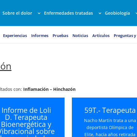
Sobre el dolor
Enfermedades tratadas
Geobiología
Experiencias
Informes
Pruebas
Noticias
Artículos
Preguntas y
ión
ultados con:
Inflamación – Hinchazón
Informe de Loli
59T.- Terapeuta
D. Terapeuta
Nacho Martín trata a una
Bioenergética y
deportista Olímpica de
Vibracional sobre
Elite, hacía años retirada