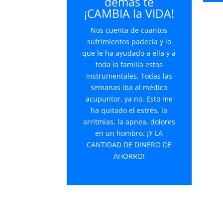
demás te
¡CAMBIA la VIDA!
Nos cuenta de cuantos
sufrimientos padecía y lo
que le ha ayudado a ella y a
toda la familia estos
instrumentales. Todas las
semanas iba al médico
acupuntor, ya no. Esto me
ha quitado el estrés, la
arritmias, la apnea, dolores
en un hombro. ¡Y LA
CANTIDAD DE DINERO DE
AHORRO!