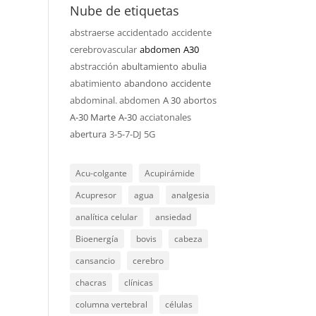
Nube de etiquetas
abstraerse
accidentado
accidente
cerebrovascular
abdomen
A30
abstracción
abultamiento
abulia
abatimiento
abandono
accidente
abdominal. abdomen
A 30
abortos
A-30 Marte
A-30
acciatonales
abertura
3-5-7-DJ
5G
Acu-colgante
Acupirámide
Acupresor
agua
analgesia
analítica celular
ansiedad
Bioenergía
bovis
cabeza
cansancio
cerebro
chacras
clínicas
columna vertebral
células