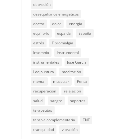
depresión
desequilibrios energéticos
doctor
dolor
energía
equilibrio
espalda
España
estrés
Fibromialgia
Insomnio
Instrumental
instrumentales
José García
Loqipuntura
meditación
mental
muscular
Penta
recuperación
relajación
salud
sangre
soportes
terapeutas
terapia complementaria
TNF
tranquilidad
vibración