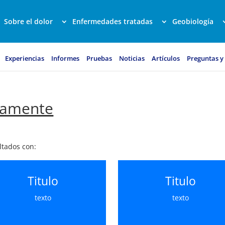
Sobre el dolor
Enfermedades tratadas
Geobiología
Experiencias
Informes
Pruebas
Noticias
Artículos
Preguntas y
tamente
ltados con:
Titulo
Titulo
texto
texto