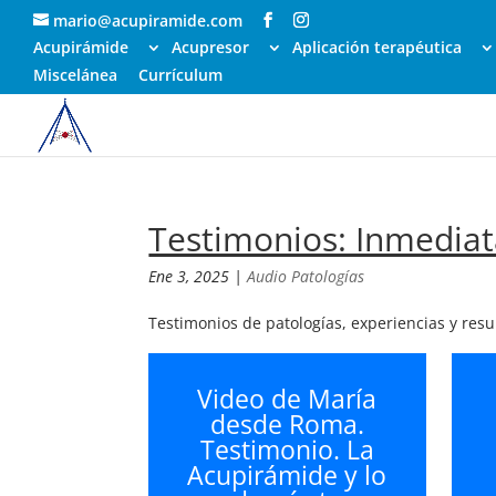
mario@acupiramide.com
Acupirámide
Acupresor
Aplicación terapéutica
Miscelánea
Currículum
Testimonios: Inmedia
Ene 3, 2025
|
Audio Patologías
Testimonios de patologías, experiencias y resu
Video de María
desde Roma.
Testimonio. La
Acupirámide y lo