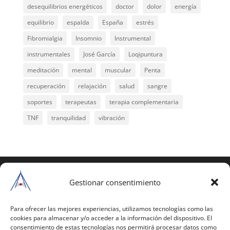
desequilibrios energéticos
doctor
dolor
energía
equilibrio
espalda
España
estrés
Fibromialgia
Insomnio
Instrumental
instrumentales
José García
Loqipuntura
meditación
mental
muscular
Penta
recuperación
relajación
salud
sangre
soportes
terapeutas
terapia complementaria
TNF
tranquilidad
vibración
COPYRIGHT © 2025 | Todos los derechos
reservados
Gestionar consentimiento
Para copiar y reproducir públicamente cualquiera de
estas páginas o parte de ellas, necesita pedir
Para ofrecer las mejores experiencias, utilizamos tecnologías como las
cookies para almacenar y/o acceder a la información del dispositivo. El
autorización por escrito a Mario Gil Sánchez.
consentimiento de estas tecnologías nos permitirá procesar datos como