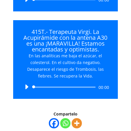
00:00
de
audio
415T.- Terapeuta Virgi. La
Acupirámide con la antena A30
es una ¡MARAVILLA! Estamos
encantadas y optimistas.
En las analíticas me baja el azúcar, el
colesterol. En el cultivo da negativo.
Desaparece el riesgo de Trombosis, las
fiebres. Se recupera la Vida.
Reproductor
00:00
de
audio
Compartelo