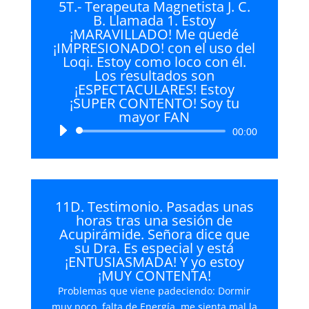
5T.- Terapeuta Magnetista J. C.
B. Llamada 1. Estoy
¡MARAVILLADO! Me quedé
¡IMPRESIONADO! con el uso del
Loqi. Estoy como loco con él.
Los resultados son
¡ESPECTACULARES! Estoy
¡SUPER CONTENTO! Soy tu
mayor FAN
Reproductor
00:00
de
audio
11D. Testimonio. Pasadas unas
horas tras una sesión de
Acupirámide. Señora dice que
su Dra. Es especial y está
¡ENTUSIASMADA! Y yo estoy
¡MUY CONTENTA!
Problemas que viene padeciendo: Dormir
muy poco, falta de Energía, me sienta mal la