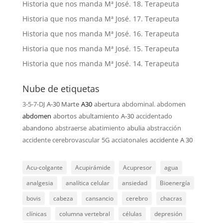
Historia que nos manda Mª José. 18. Terapeuta
Historia que nos manda Mª José. 17. Terapeuta
Historia que nos manda Mª José. 16. Terapeuta
Historia que nos manda Mª José. 15. Terapeuta
Historia que nos manda Mª José. 14. Terapeuta
Nube de etiquetas
3-5-7-DJ
A-30 Marte
A30
abertura
abdominal. abdomen
abdomen
abortos
abultamiento
A-30
accidentado
abandono
abstraerse
abatimiento
abulia
abstracción
accidente cerebrovascular
5G
acciatonales
accidente
A 30
Acu-colgante
Acupirámide
Acupresor
agua
analgesia
analítica celular
ansiedad
Bioenergía
bovis
cabeza
cansancio
cerebro
chacras
clínicas
columna vertebral
células
depresión