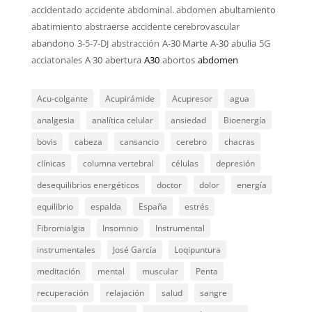
accidentado
accidente
abdominal. abdomen
abultamiento
abatimiento
abstraerse
accidente cerebrovascular
abandono
3-5-7-DJ
abstracción
A-30 Marte
A-30
abulia
5G
acciatonales
A 30
abertura
A30
abortos
abdomen
Acu-colgante
Acupirámide
Acupresor
agua
analgesia
analítica celular
ansiedad
Bioenergía
bovis
cabeza
cansancio
cerebro
chacras
clínicas
columna vertebral
células
depresión
desequilibrios energéticos
doctor
dolor
energía
equilibrio
espalda
España
estrés
Fibromialgia
Insomnio
Instrumental
instrumentales
José García
Loqipuntura
meditación
mental
muscular
Penta
recuperación
relajación
salud
sangre