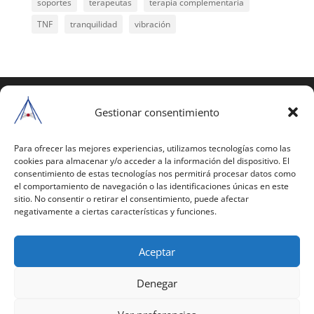
soportes
terapeutas
terapia complementaria
TNF
tranquilidad
vibración
COPYRIGHT © 2025 | Todos los derechos
reservados
Gestionar consentimiento
Para copiar y reproducir públicamente cualquiera de
estas páginas o parte de ellas, necesita pedir
Para ofrecer las mejores experiencias, utilizamos tecnologías como las
cookies para almacenar y/o acceder a la información del dispositivo. El
autorización por escrito a Mario Gil Sánchez.
consentimiento de estas tecnologías nos permitirá procesar datos como
el comportamiento de navegación o las identificaciones únicas en este
Todos los instrumentales están PATENTADOS.
sitio. No consentir o retirar el consentimiento, puede afectar
negativamente a ciertas características y funciones.
Web inaugurada en 2002 (última actualización en
2025).
Aceptar
Aviso Legal
|
Política de Privacidad
|
Política de
Cookies
|
Términos y Condiciones
Denegar