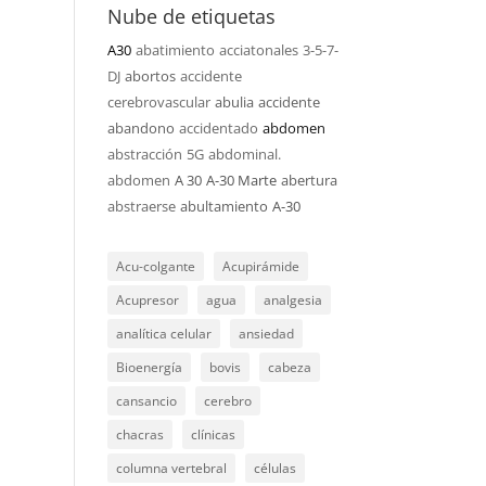
Nube de etiquetas
A30
abatimiento
acciatonales
3-5-7-
DJ
abortos
accidente
cerebrovascular
abulia
accidente
abandono
accidentado
abdomen
abstracción
5G
abdominal.
abdomen
A 30
A-30 Marte
abertura
abstraerse
abultamiento
A-30
Acu-colgante
Acupirámide
Acupresor
agua
analgesia
analítica celular
ansiedad
Bioenergía
bovis
cabeza
cansancio
cerebro
chacras
clínicas
columna vertebral
células