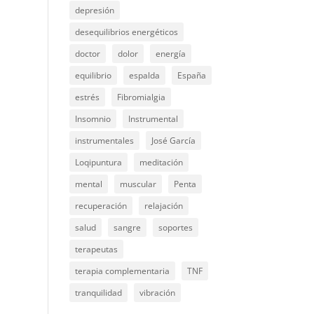
depresión
desequilibrios energéticos
doctor
dolor
energía
equilibrio
espalda
España
estrés
Fibromialgia
Insomnio
Instrumental
instrumentales
José García
Loqipuntura
meditación
mental
muscular
Penta
recuperación
relajación
salud
sangre
soportes
terapeutas
terapia complementaria
TNF
tranquilidad
vibración