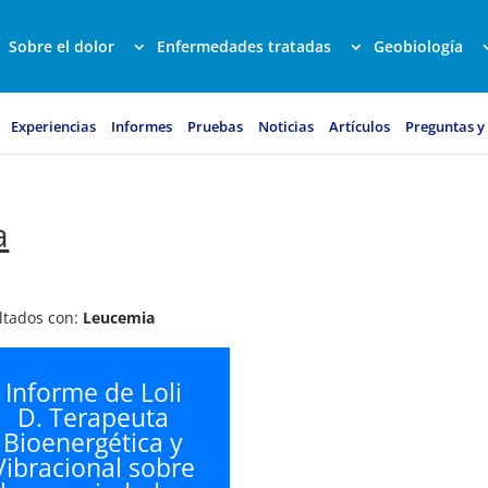
Sobre el dolor
Enfermedades tratadas
Geobiología
Experiencias
Informes
Pruebas
Noticias
Artículos
Preguntas y
a
ultados con:
Leucemia
Informe de Loli
D. Terapeuta
Bioenergética y
Vibracional sobre