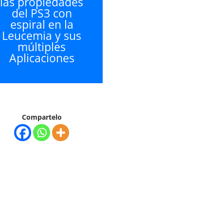
las propiedades
del PS3 con
espiral en la
Leucemia y sus
múltiples
Aplicaciones
Compartelo