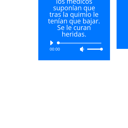
los médicos
suponían que
tras la quimio le
tenían que bajar.
Se le curan
heridas.
Reproductor
00:00
Utiliza
de
las
audio
teclas
de
flecha
arriba/abajo
para
aumentar
o
disminuir
el
volumen.