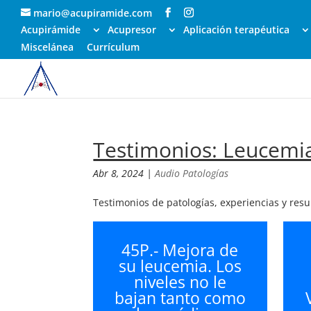
mario@acupiramide.com
Acupirámide
Acupresor
Aplicación terapéutica
Miscelánea
Currículum
Testimonios: Leucemi
Abr 8, 2024
|
Audio Patologías
Testimonios de patologías, experiencias y res
45P.- Mejora de
su leucemia. Los
niveles no le
bajan tanto como