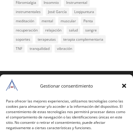
Fibromialgia
Insomnio
Instrumental
instrumentales
José García
Loqipuntura
meditación
mental
muscular
Penta
recuperación
relajación
salud
sangre
soportes
terapeutas
terapia complementaria
TNF
tranquilidad
vibración
COPYRIGHT © 2025 | Todos los derechos
reservados
Gestionar consentimiento
Para copiar y reproducir públicamente cualquiera de
estas páginas o parte de ellas, necesita pedir
Para ofrecer las mejores experiencias, utilizamos tecnologías como las
cookies para almacenar y/o acceder a la información del dispositivo. El
autorización por escrito a Mario Gil Sánchez.
consentimiento de estas tecnologías nos permitirá procesar datos como
el comportamiento de navegación o las identificaciones únicas en este
Todos los instrumentales están PATENTADOS.
sitio. No consentir o retirar el consentimiento, puede afectar
negativamente a ciertas características y funciones.
Web inaugurada en 2002 (última actualización en