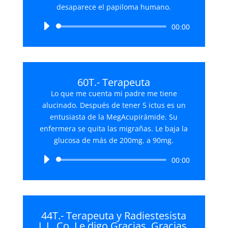
desaparece el papiloma humano.
Reproductor
00:00
de
audio
60T.- Terapeuta
Lo que me cuenta mi padre me tiene
alucinado. Después de tener 5 ictus es un
entusiasta de la MegAcupirámide. Su
enfermera se quita las migrañas. Le baja la
glucosa de más de 200mg. a 90mg.
Reproductor
00:00
de
audio
44T.- Terapeuta y Radiestesista
J. L. Co. Le digo Gracias, Gracias,