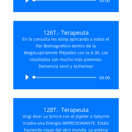
Reproductor
00:00
de
audio
126T.- Terapeuta
En la consulta les estoy aplicando a todos el
Par Biomagnético dentro de la
MegAcupirámide Pléyades con la A-30. Los
resultados son mucho más potentes.
Demencia senil y Alzheimer
Reproductor
00:00
de
audio
128T.- Terapeuta
Virgi dice: La Sirio A con el Júpiter o Saturno
irradia una Energía IMPRESIONANTE. Estáis
haciendo cosas del otro mundo. La antena