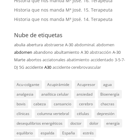
Historia que nos manda Mª José. 16. Terapeuta
Historia que nos manda Mª José. 15. Terapeuta
Historia que nos manda Mª José. 14. Terapeuta
Nube de etiquetas
abulia
abertura
abstraerse
A-30
abdominal. abdomen
abdomen
abandono
abultamiento
A 30
abstracción
A-30
Marte
abortos
acciatonales
abatimiento
accidentado
3-5-7-
DJ
5G
accidente
A30
accidente cerebrovascular
Acu-colgante
Acupirámide
Acupresor
agua
analgesia
analítica celular
ansiedad
Bioenergía
bovis
cabeza
cansancio
cerebro
chacras
clínicas
columna vertebral
células
depresión
desequilibrios energéticos
doctor
dolor
energía
equilibrio
espalda
España
estrés