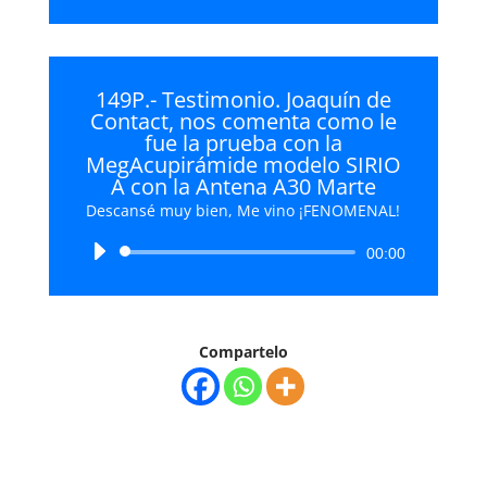
149P.- Testimonio. Joaquín de
Contact, nos comenta como le
fue la prueba con la
MegAcupirámide modelo SIRIO
A con la Antena A30 Marte
Descansé muy bien, Me vino ¡FENOMENAL!
Reproductor
00:00
de
audio
Compartelo