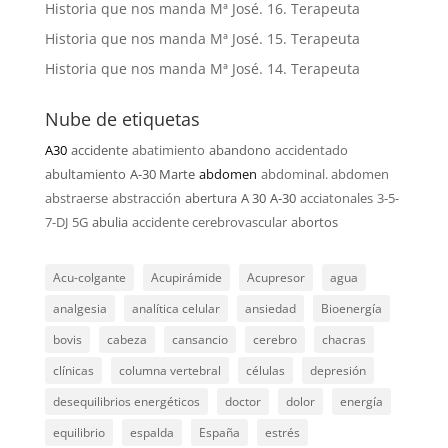
Historia que nos manda Mª José. 16. Terapeuta
Historia que nos manda Mª José. 15. Terapeuta
Historia que nos manda Mª José. 14. Terapeuta
Nube de etiquetas
A30
accidente
abatimiento
abandono
accidentado
abultamiento
A-30 Marte
abdomen
abdominal. abdomen
abstraerse
abstracción
abertura
A 30
A-30
acciatonales
3-5-
7-DJ
5G
abulia
accidente cerebrovascular
abortos
Acu-colgante
Acupirámide
Acupresor
agua
analgesia
analítica celular
ansiedad
Bioenergía
bovis
cabeza
cansancio
cerebro
chacras
clínicas
columna vertebral
células
depresión
desequilibrios energéticos
doctor
dolor
energía
equilibrio
espalda
España
estrés