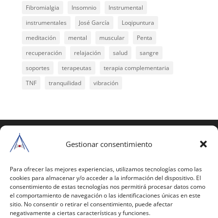
Fibromialgia
Insomnio
Instrumental
instrumentales
José García
Loqipuntura
meditación
mental
muscular
Penta
recuperación
relajación
salud
sangre
soportes
terapeutas
terapia complementaria
TNF
tranquilidad
vibración
COPYRIGHT © 2025 | Todos los derechos
reservados
Gestionar consentimiento
Para copiar y reproducir públicamente cualquiera de
estas páginas o parte de ellas, necesita pedir
Para ofrecer las mejores experiencias, utilizamos tecnologías como las
cookies para almacenar y/o acceder a la información del dispositivo. El
autorización por escrito a Mario Gil Sánchez.
consentimiento de estas tecnologías nos permitirá procesar datos como
el comportamiento de navegación o las identificaciones únicas en este
Todos los instrumentales están PATENTADOS.
sitio. No consentir o retirar el consentimiento, puede afectar
negativamente a ciertas características y funciones.
Web inaugurada en 2002 (última actualización en