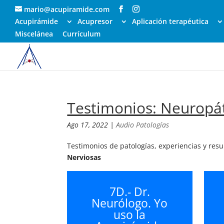
mario@acupiramide.com
Acupirámide
Acupresor
Aplicación terapéutica
Miscelánea
Currículum
Testimonios: Neuropá
Ago 17, 2022
|
Audio Patologías
Testimonios de patologías, experiencias y res
Nerviosas
7D.- Dr.
Neurólogo. Yo
uso la