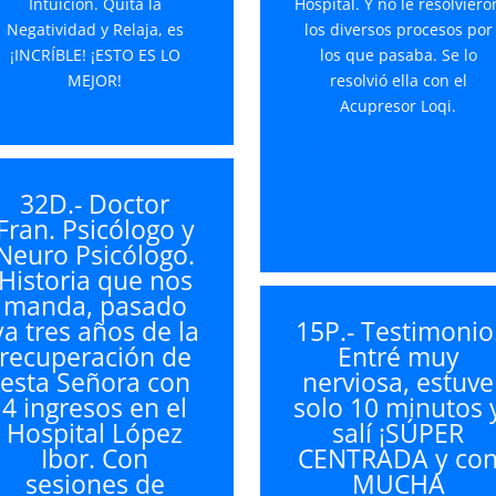
Intuición. Quita la
Hospital. Y no le resolviero
Negatividad y Relaja, es
los diversos procesos por
¡INCRÍBLE! ¡ESTO ES LO
los que pasaba. Se lo
MEJOR!
resolvió ella con el
Acupresor Loqi.
https://acupiramide.es/ac
presor-solucionando-
32D.- Doctor
problemas-graves-de-
Fran. Psicólogo y
espalda-y-de-equilibrio/
Neuro Psicólogo.
Historia que nos
manda, pasado
ya tres años de la
15P.- Testimonio
recuperación de
Entré muy
esta Señora con
nerviosa, estuve
4 ingresos en el
solo 10 minutos 
Hospital López
salí ¡SÚPER
Ibor. Con
CENTRADA y co
sesiones de
MUCHA