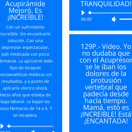
Acupirámide
TRANQUILIDAD!
Mejoró. Es
Reproductor
¡INCREÍBLE!
00:00
Utiliza
de
las
audio
Con un sufrimiento
teclas
increíble. Sin encontrarle
de
solución. Con una
129P.- Video. Yo
flecha
depresión espectacular,
no dudaba que
arriba/
poli medicada con psico
con el Acupreso
para
ármacos. La aplicaron todo
se le iban los
aument
tipo de terapias
dolores de la
o
psicoanalíticas médicas sin
protusión
disminu
resultados, y a punto de
vertebral que
el
aplicarle electro shock.
padecía desde
volume
Hacía años que estaba de
hacía tiempo.
baja laboral. Le bajan los
Mamá, esto es
psico fármacos de 14 a 6. Y
¡INCREIBLE! Está
se recupera.
¡ENCANTADA!
Reproductor
https://acupiramide.es/wp