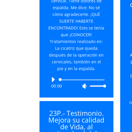
cervical. Tiene dolores de
espalda. Me dice: No sé
cómo agradecerte. ¡QUÉ
SUERTE HABERTE
ENCONTRADO! Esto se tenía
que ¡CONOCER!
Tratamientos realizado en:
La cicatriz que queda
después de la operación en
A
cervicales, también en el
pie y en la espalda.
Reproductor
00:00
Utiliza
de
las
audio
teclas
n
de
23P.- Testimonio.
flecha
Mejora su calidad
arriba/abajo
de Vida, al
para