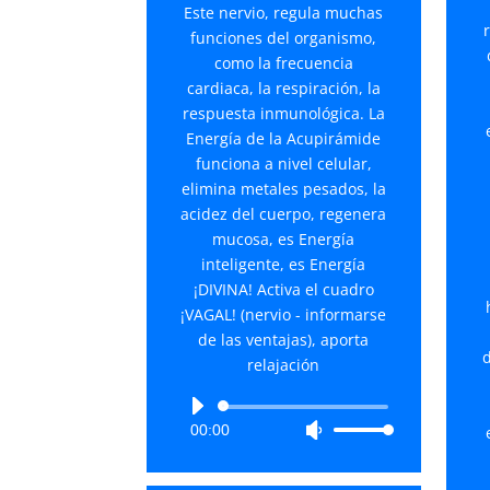
Este nervio, regula muchas
funciones del organismo,
como la frecuencia
cardiaca, la respiración, la
respuesta inmunológica. La
Energía de la Acupirámide
funciona a nivel celular,
elimina metales pesados, la
acidez del cuerpo, regenera
mucosa, es Energía
inteligente, es Energía
¡DIVINA! Activa el cuadro
¡VAGAL! (nervio - informarse
de las ventajas), aporta
d
relajación
Reproductor
00:00
Utiliza
de
las
audio
teclas