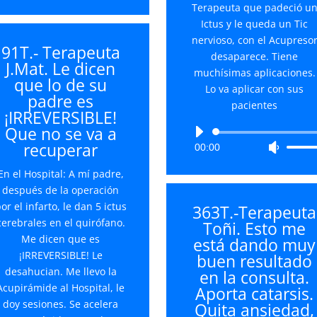
las
audio
Terapeuta que padeció u
volume
teclas
Ictus y le queda un Tic
de
nervioso, con el Acupreso
91T.- Terapeuta
flecha
desaparece. Tiene
J.Mat. Le dicen
arriba/abajo
muchísimas aplicaciones.
que lo de su
para
Lo va aplicar con sus
padre es
aumentar
pacientes
¡IRREVERSIBLE!
o
Que no se va a
Reproductor
disminuir
recuperar
00:00
Utiliza
de
el
las
audio
volumen.
En el Hospital: A mí padre,
teclas
después de la operación
de
or el infarto, le dan 5 ictus
363T.-Terapeuta
flecha
cerebrales en el quirófano.
Toñi. Esto me
arriba/
Me dicen que es
está dando muy
para
¡IRREVERSIBLE! Le
buen resultado
aument
desahucian. Me llevo la
en la consulta.
o
Acupirámide al Hospital, le
Aporta catarsis.
disminu
doy sesiones. Se acelera
Quita ansiedad,
el