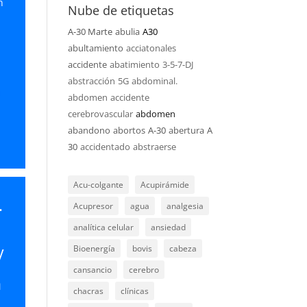
n
Nube de etiquetas
A-30 Marte
abulia
A30
abultamiento
acciatonales
accidente
abatimiento
3-5-7-DJ
abstracción
5G
abdominal.
u
abdomen
accidente
cerebrovascular
abdomen
abandono
abortos
A-30
abertura
A
30
accidentado
abstraerse
Acu-colgante
Acupirámide
.
Acupresor
agua
analgesia
analítica celular
ansiedad
y
Bioenergía
bovis
cabeza
cansancio
cerebro
n
chacras
clínicas