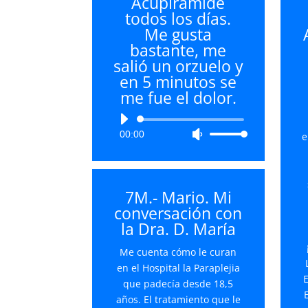
Acupirámide
todos los días.
Me gusta
bastante, me
salió un orzuelo y
en 5 minutos se
me fue el dolor.
Reproductor
00:00
Utiliza
de
e
las
audio
teclas
de
7M.- Mario. Mi
flecha
conversación con
arriba/abajo
la Dra. D. María
para
aumentar
Me cuenta cómo le curan
o
en el Hospital la Paraplejia
disminuir
que padecía desde 18,5
el
años. El tratamiento que le
volumen.