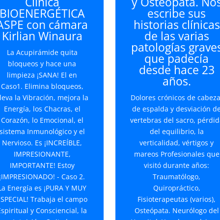
Clínica
y Osteópata. No
BIOENERGÉTICA
escribe sus
ASPE con cámara
historias clínicas
Kirlian Winaura
de las varias
patologías grave
La Acupirámide quita
que padecía
bloqueos y hace una
desde hace 23
limpieza ¡SANA! El en
años.
Caso1. Elimina bloqueos,
leva la Vibración, mejora la
Dolores crónicos de cabeza
Energía, los Chacras, el
de espalda y desviación d
Corazón, lo Emocional, el
vertebras del sacro, pérdid
sistema Inmunológico y el
del equilibrio, la
Nervioso. Es ¡INCREÍBLE,
verticalidad, vértigos y
IMPRESIONANTE,
mareos Profesionales que
IMPORTANTE! Estoy
visitó durante años:
¡IMPRESIONADO! - Caso 2.
Traumatólogo,
La Energía es ¡PURA Y MUY
Quiropráctico,
ESPECIAL! Trabaja el campo
Fisioterapeutas (varios),
Espiritual y Consciencial, la
Osteópata. Neurólogo del