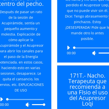
centro del pecho.
o
perdido el Acupresor Loqi
disminuir
que no puede vivir sin él.
Después de pasar un rato
el
Dice: Tengo abrasamiento 
de la sesión de
volumen.
pinchazos. Estoy
Acupirámide, sentía un
¡DESESPERADA! Pide que l
pequeño aumento y
mande otro lo antes
molestia. Explicación de
posible.
cómo aplicar la
cupirámide y el Acupresor
Reproductor
para abrir los canales para
00:00
Utiliza
de
el paso de la Energía
las
audio
potenciada. en estos casos,
teclas
haciendo esto en varias
de
sesiones, desaparece. Le
171T.- Nacho.
flecha
quita el cansancio, los
Terapeuta que
arriba/
ervios, etc. EXPLICACIONES
recomienda a
para
DE USO
una Físio el uso
aument
del Acupresor
o
Reproductor
Loqi
disminu
00:00
Utiliza
de
el