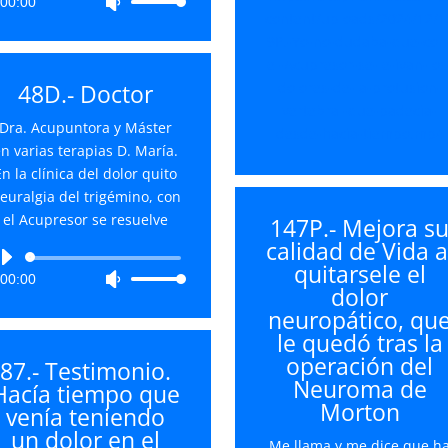
00:00
Utiliza
de
content/uploads/2024/12/1
las
audio
9P.-Yo-no-dudaba-que-con
teclas
el-Acupresor-se-le-ivan-los
de
48D.- Doctor
dolores-de-la-protusion-
flecha
vertebral-que-padecia-
arriba/abajo
Dra. Acupuntora y Máster
desde-hacia-tiempo.mp4
para
n varias terapias D. María.
aumentar
En la clínica del dolor quito
o
euralgia del trigémino, con
disminuir
el Acupresor se resuelve
147P.- Mejora s
el
calidad de Vida a
volumen.
Reproductor
quitarsele el
00:00
Utiliza
de
dolor
las
audio
neuropático, qu
teclas
le quedó tras la
de
operación del
87.- Testimonio.
flecha
Neuroma de
Hacía tiempo que
arriba/abajo
Morton
venía teniendo
para
un dolor en el
aumentar
Me llama y me dice que h