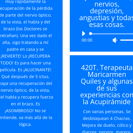
muy rápidamente la
nervios,
volume
recuperación de la pérdida
depresión,
de parte del nervio óptico,
angustias y toda
de la vista, el habla y del
esas cosas.
brazo (los Doctores se
Reproductor
extrañan). Una vez dado el
00:00
Utiliza
de
alta, sigo tratando a mí
las
audio
padre en casa y se
teclas
¡REVIERTE! Lo ¡RECUPERA
de
TODO! Es para hacer una
420T. Terapeuta
flecha
película. Es ¡ALUCINANTE!
Maricarmen
arriba/
Qué después de 5 ictus,
Quiles y algunas
para
haya una recuperación del
de sus
aument
nervio óptico, de la vista,
experiencias co
o
el habla y recupera fuerza
la Acupirámide
disminu
en el brazo. Es
el
¡ASOMBROSO! No se
Con varias personas. Se
volume
entiende, va más allá de la
desbloquean 4 Chacras.
lógica.
Mejora de duelo, cólico y
diarrea, nervios, mareos,