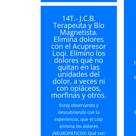
teclas
de
14T.- J.C.B.
flecha
Terapeuta y Bío
arriba/abajo
Magnetista.
para
Elimina dolores
aumentar
con el Acupresor
o
Loqi. Elimino los
disminuir
dolores qué no
el
f
quitan en las
volumen.
unidades del
dolor, a veces ni
con opiáceos,
morfinas y otros.
Estoy observando y
descubriendo con la
experiencia, que el Loqi
elimina los dolores
¡NEUROPÁTICOS! Qué son