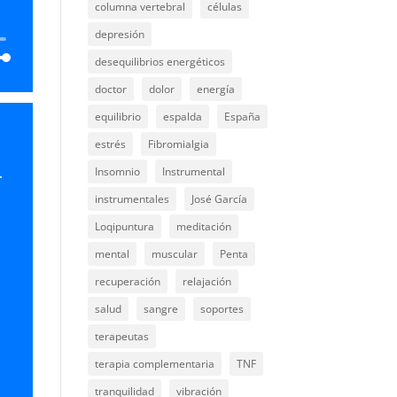
columna vertebral
células
depresión
desequilibrios energéticos
doctor
dolor
energía
equilibrio
espalda
España
estrés
Fibromialgia
abajo
Insomnio
Instrumental
r
instrumentales
José García
ar
Loqipuntura
meditación
ir
mental
muscular
Penta
recuperación
relajación
n.
salud
sangre
soportes
terapeutas
terapia complementaria
TNF
tranquilidad
vibración
-