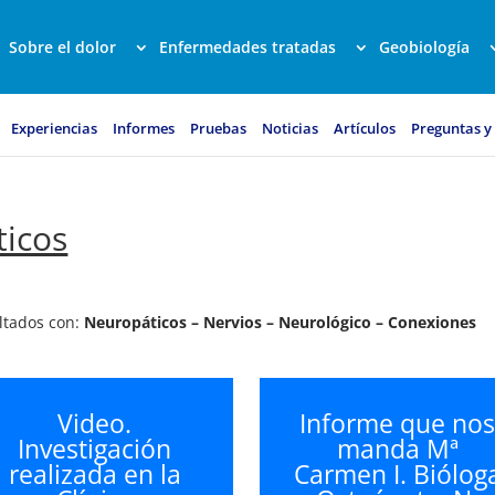
Sobre el dolor
Enfermedades tratadas
Geobiología
Experiencias
Informes
Pruebas
Noticias
Artículos
Preguntas y
ticos
ultados con:
Neuropáticos – Nervios – Neurológico – Conexiones
Video.
Informe que no
Investigación
manda Mª
realizada en la
Carmen I. Biólog