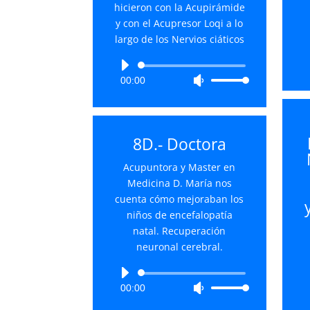
hicieron con la Acupirámide
y con el Acupresor Loqi a lo
largo de los Nervios ciáticos
Reproductor
00:00
Utiliza
de
las
audio
teclas
de
8D.- Doctora
flecha
arriba/abajo
Acupuntora y Master en
para
Medicina D. María nos
aumentar
cuenta cómo mejoraban los
o
niños de encefalopatía
disminuir
natal. Recuperación
el
neuronal cerebral.
volumen.
Reproductor
00:00
Utiliza
de
las
audio