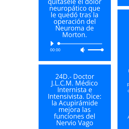
quitasele el dolor
aumentar
neuropático que
o
le quedó tras la
disminuir
operación del
el
Neuroma de
volumen.
Morton.
Reproductor
00:00
Utiliza
de
las
audio
teclas
de
24D.- Doctor
flecha
J.L.C.M. Médico
arriba/abajo
p
Internista e
para
Intensivista. Dice:
aumentar
la Acupirámide
o
mejora las
disminuir
funciones del
el
Nervio Vago
volumen.