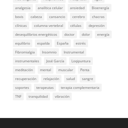
analgesia
analítica celular
ansiedad
Bioenergía
bovis
cabeza
cansancio
cerebro
chacras
clínicas
columna vertebral
células
depresión
desequilibrios energéticos
doctor
dolor
energía
equilibrio
espalda
España
estrés
Fibromialgia
Insomnio
Instrumental
instrumentales
José García
Loqipuntura
meditación
mental
muscular
Penta
recuperación
relajación
salud
sangre
soportes
terapeutas
terapia complementaria
TNF
tranquilidad
vibración