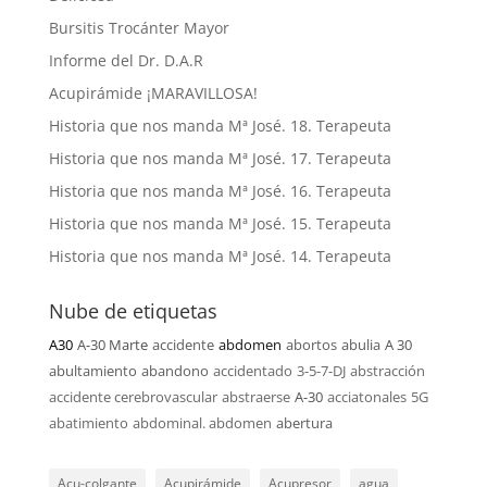
Bursitis Trocánter Mayor
Informe del Dr. D.A.R
Acupirámide ¡MARAVILLOSA!
Historia que nos manda Mª José. 18. Terapeuta
Historia que nos manda Mª José. 17. Terapeuta
Historia que nos manda Mª José. 16. Terapeuta
Historia que nos manda Mª José. 15. Terapeuta
Historia que nos manda Mª José. 14. Terapeuta
Nube de etiquetas
A30
A-30 Marte
accidente
abdomen
abortos
abulia
A 30
abultamiento
abandono
accidentado
3-5-7-DJ
abstracción
accidente cerebrovascular
abstraerse
A-30
acciatonales
5G
abatimiento
abdominal. abdomen
abertura
Acu-colgante
Acupirámide
Acupresor
agua