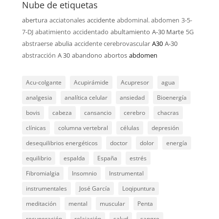
Nube de etiquetas
abertura
acciatonales
accidente
abdominal. abdomen
3-5-
7-DJ
abatimiento
accidentado
abultamiento
A-30 Marte
5G
abstraerse
abulia
accidente cerebrovascular
A30
A-30
abstracción
A 30
abandono
abortos
abdomen
Acu-colgante
Acupirámide
Acupresor
agua
analgesia
analítica celular
ansiedad
Bioenergía
bovis
cabeza
cansancio
cerebro
chacras
clínicas
columna vertebral
células
depresión
desequilibrios energéticos
doctor
dolor
energía
equilibrio
espalda
España
estrés
Fibromialgia
Insomnio
Instrumental
instrumentales
José García
Loqipuntura
meditación
mental
muscular
Penta
recuperación
relajación
salud
sangre