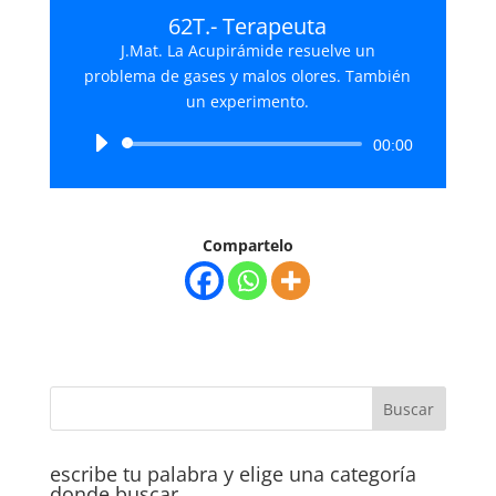
62T.- Terapeuta
J.Mat. La Acupirámide resuelve un
problema de gases y malos olores. También
un experimento.
Reproductor
00:00
de
audio
Compartelo
escribe tu palabra y elige una categoría
donde buscar