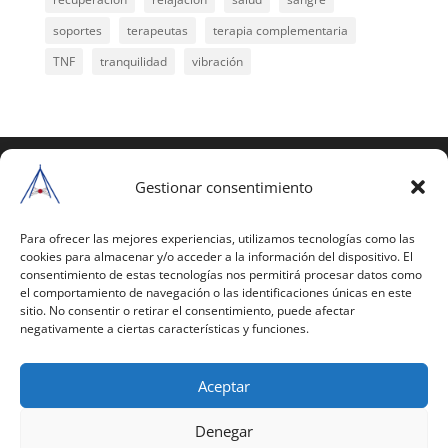
soportes
terapeutas
terapia complementaria
TNF
tranquilidad
vibración
COPYRIGHT © 2025 | Todos los derechos
reservados
Gestionar consentimiento
Para copiar y reproducir públicamente cualquiera de
estas páginas o parte de ellas, necesita pedir
Para ofrecer las mejores experiencias, utilizamos tecnologías como las
cookies para almacenar y/o acceder a la información del dispositivo. El
autorización por escrito a Mario Gil Sánchez.
consentimiento de estas tecnologías nos permitirá procesar datos como
el comportamiento de navegación o las identificaciones únicas en este
Todos los instrumentales están PATENTADOS.
sitio. No consentir o retirar el consentimiento, puede afectar
negativamente a ciertas características y funciones.
Web inaugurada en 2002 (última actualización en
2025).
Aceptar
Aviso Legal
|
Política de Privacidad
|
Política de
Cookies
|
Términos y Condiciones
Denegar