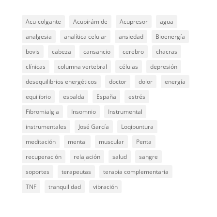
Acu-colgante
Acupirámide
Acupresor
agua
analgesia
analítica celular
ansiedad
Bioenergía
bovis
cabeza
cansancio
cerebro
chacras
clínicas
columna vertebral
células
depresión
desequilibrios energéticos
doctor
dolor
energía
equilibrio
espalda
España
estrés
Fibromialgia
Insomnio
Instrumental
instrumentales
José García
Loqipuntura
meditación
mental
muscular
Penta
recuperación
relajación
salud
sangre
soportes
terapeutas
terapia complementaria
TNF
tranquilidad
vibración