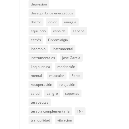
depresión
desequilibrios energéticos
doctor
dolor
energía
equilibrio
espalda
España
estrés
Fibromialgia
Insomnio
Instrumental
instrumentales
José García
Loqipuntura
meditación
mental
muscular
Penta
recuperación
relajación
salud
sangre
soportes
terapeutas
terapia complementaria
TNF
tranquilidad
vibración