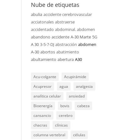
Nube de etiquetas
abulia
accidente cerebrovascular
acciatonales
abstraerse
accidentado
abdominal. abdomen
abandono
accidente
A-30 Marte
5G
A 30
3-5-7-DJ
abstracción
abdomen
A-30
abortos
abatimiento
abultamiento
abertura
A30
Acu-colgante
Acupirámide
Acupresor
agua
analgesia
analítica celular
ansiedad
Bioenergía
bovis
cabeza
cansancio
cerebro
chacras
clínicas
columna vertebral
células