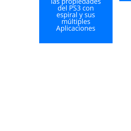
las propiedades
del PS3 con
espiral y sus
múltiples
Aplicaciones