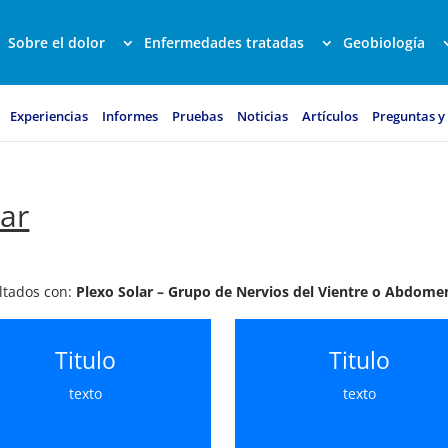
Sobre el dolor
Enfermedades tratadas
Geobiología
Experiencias
Informes
Pruebas
Noticias
Artículos
Preguntas y
lar
ultados con:
Plexo Solar – Grupo de Nervios del Vientre o Abdome
Titulo
Titulo
texto
texto