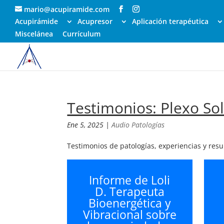
mario@acupiramide.com
Acupirámide
Acupresor
Aplicación terapéutica
Miscelánea
Currículum
Testimonios: Plexo So
Ene 5, 2025
|
Audio Patologías
Testimonios de patologías, experiencias y res
Informe de Loli
D. Terapeuta
Bioenergética y
Vibracional sobre