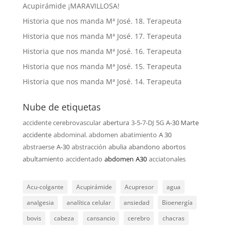
Acupirámide ¡MARAVILLOSA!
Historia que nos manda Mª José. 18. Terapeuta
Historia que nos manda Mª José. 17. Terapeuta
Historia que nos manda Mª José. 16. Terapeuta
Historia que nos manda Mª José. 15. Terapeuta
Historia que nos manda Mª José. 14. Terapeuta
Nube de etiquetas
accidente cerebrovascular
abertura
3-5-7-DJ
5G
A-30 Marte
accidente
abdominal. abdomen
abatimiento
A 30
abstraerse
A-30
abstracción
abulia
abandono
abortos
abultamiento
accidentado
abdomen
A30
acciatonales
Acu-colgante
Acupirámide
Acupresor
agua
analgesia
analítica celular
ansiedad
Bioenergía
bovis
cabeza
cansancio
cerebro
chacras