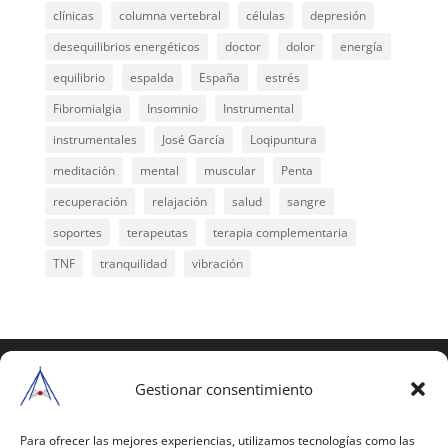
clínicas
columna vertebral
células
depresión
desequilibrios energéticos
doctor
dolor
energía
equilibrio
espalda
España
estrés
Fibromialgia
Insomnio
Instrumental
instrumentales
José García
Loqipuntura
meditación
mental
muscular
Penta
recuperación
relajación
salud
sangre
soportes
terapeutas
terapia complementaria
TNF
tranquilidad
vibración
COPYRIGHT © 2025 | Todos los derechos
reservados
Gestionar consentimiento
Para copiar y reproducir públicamente cualquiera de
estas páginas o parte de ellas, necesita pedir
Para ofrecer las mejores experiencias, utilizamos tecnologías como las