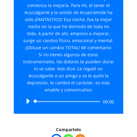
comienza la mejoría. Para mí, el tener el
Acucolgante y la sesión de Acupirámide ha
sido ¡FANTASTICO! Esa noche, fue la mejor
noche en la que he dormido de toda mi
Vida. A partir de ahí, empiezo a mejorar,
surge un cambio físico, emocional y mental.
¡Obtuve un cambio TOTAL! Mí comentario:
Si no tienes algunos de estos
instrumentales, los dolores te pueden durar
ni se sabe. Nos dice: Le regalé un
Acucolgante a un amigo y se le quitó la
depresión, le cambió el carácter, es más
amable y comunicativo.
Reproductor
00:00
de
audio
Compartelo