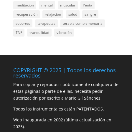
meditación
mental
muscular
Penta
recuperación
relajación
salud
sangre
soportes
terapeutas
terapia complementaria
TNF
tranquilidad
vibración
COPYRIGHT © 2025 | Todos los derechos
reservados
Para copiar y reproducir públicamente cualquiera de
estas páginas o parte de ellas, necesita pedir
autorización por escrito a Mario Gil Sánchez.
Todos los instrumentales están PATENTADOS.
Web inaugurada en 2002 (última actualización en
2025).