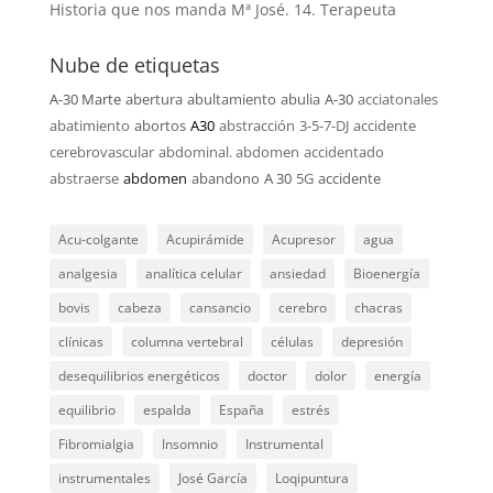
Historia que nos manda Mª José. 14. Terapeuta
Nube de etiquetas
A-30 Marte
abertura
abultamiento
abulia
A-30
acciatonales
abatimiento
abortos
A30
abstracción
3-5-7-DJ
accidente
cerebrovascular
abdominal. abdomen
accidentado
abstraerse
abdomen
abandono
A 30
5G
accidente
Acu-colgante
Acupirámide
Acupresor
agua
analgesia
analítica celular
ansiedad
Bioenergía
bovis
cabeza
cansancio
cerebro
chacras
clínicas
columna vertebral
células
depresión
desequilibrios energéticos
doctor
dolor
energía
equilibrio
espalda
España
estrés
Fibromialgia
Insomnio
Instrumental
instrumentales
José García
Loqipuntura