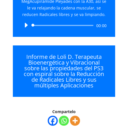
MegAcupirámide Pléyades con la A30, así se
le va relajando la cadena muscular, se
reducen Radicales libres y se va limpiando.
Reproductor
00:00
de
audio
Informe de Loli D. Terapeuta
Bioenergética y Vibracional
sobre las propiedades del PS3
con espiral sobre la Reducción
de Radicales Libres y sus
múltiples Aplicaciones
Compartelo