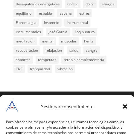
desequilibrios energéticos
doctor
dolor
energía
equilibrio
espalda
España
estrés
Fibromialgia
Insomnio
Instrumental
instrumentales
José García
Loqipuntura
meditación
mental
muscular
Penta
recuperación
relajación
salud
sangre
soportes
terapeutas
terapia complementaria
TNF
tranquilidad
vibración
COPYRIGHT © 2025 | Todos los derechos
reservados
Gestionar consentimiento
Para copiar y reproducir públicamente cualquiera de
estas páginas o parte de ellas, necesita pedir
Para ofrecer las mejores experiencias, utilizamos tecnologías como las
cookies para almacenar y/o acceder a la información del dispositivo. El
autorización por escrito a Mario Gil Sánchez.
consentimiento de estas tecnologías nos permitirá procesar datos como