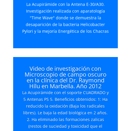
La Acupirámide con la Antena E-30/A30.
Investigación realizada con aparatología
"Time Wave" donde se demuestra la
desaparición de la bacteria Helicobacter
Pylori y la mejoría Energética de los Chacras
Video de investigación con
Microscopio de campo oscuro
en la clínica del Dr. Raymond
Hílu en Marbella. Año 2012
La Acupirámide con el soporte CUADRADO y
5 Antenas PS 5. Beneficios obtenidos: 1: Ha
reducido la oxidación (Baja los radicales
libres). Le baja la edad biológica en 2 años.
2. Ha eliminado las formaciones zalicas
(restos de suciedad y toxicidad que el