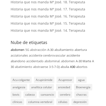
Historia que nos manda Mª José. 18. Terapeuta
Historia que nos manda Mª José. 17. Terapeuta
Historia que nos manda Mª José. 16. Terapeuta
Historia que nos manda Mª José. 15. Terapeuta
Historia que nos manda Mª José. 14. Terapeuta
Nube de etiquetas
abdomen
5G
abstracción
A-30
abultamiento
abertura
acciatonales
accidente cerebrovascular
accidente
abandono
accidentado
abdominal. abdomen
A-30 Marte
A
30
abatimiento
abstraerse
3-5-7-DJ
abulia
A30
abortos
Acu-colgante
Acupirámide
Acupresor
agua
analgesia
analítica celular
ansiedad
Bioenergía
bovis
cabeza
cansancio
cerebro
chacras
clínicas
columna vertebral
células
depresión