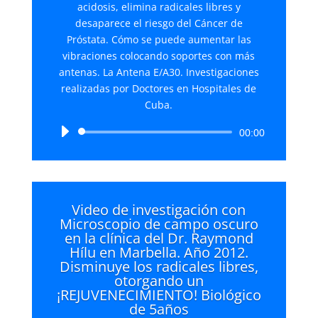
acidosis, elimina radicales libres y
desaparece el riesgo del Cáncer de
Próstata. Cómo se puede aumentar las
vibraciones colocando soportes con más
antenas. La Antena E/A30. Investigaciones
realizadas por Doctores en Hospitales de
Cuba.
Reproductor
00:00
de
audio
Video de investigación con
Microscopio de campo oscuro
en la clínica del Dr. Raymond
Hílu en Marbella. Año 2012.
Disminuye los radicales libres,
otorgando un
¡REJUVENECIMIENTO! Biológico
de 5años