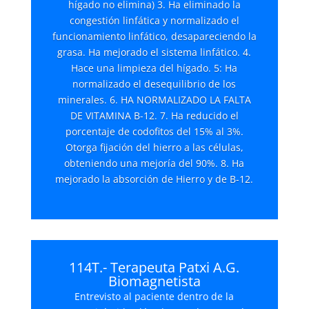
hígado no elimina) 3. Ha eliminado la
congestión linfática y normalizado el
funcionamiento linfático, desapareciendo la
grasa. Ha mejorado el sistema linfático. 4.
Hace una limpieza del hígado. 5: Ha
normalizado el desequilibrio de los
minerales. 6. HA NORMALIZADO LA FALTA
DE VITAMINA B-12. 7. Ha reducido el
porcentaje de codofitos del 15% al 3%.
Otorga fijación del hierro a las células,
obteniendo una mejoría del 90%. 8. Ha
mejorado la absorción de Hierro y de B-12.
114T.- Terapeuta Patxi A.G.
Biomagnetista
Entrevisto al paciente dentro de la