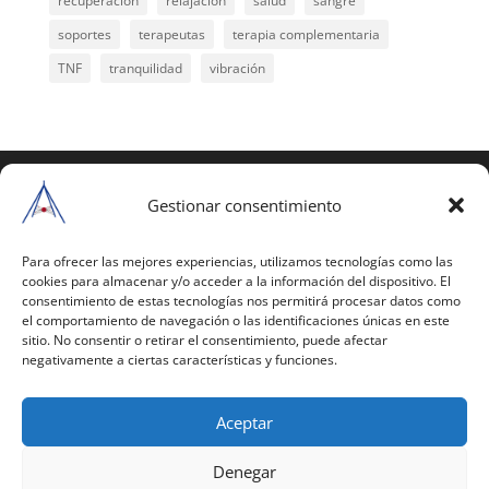
recuperación
relajación
salud
sangre
soportes
terapeutas
terapia complementaria
TNF
tranquilidad
vibración
COPYRIGHT © 2025 | Todos los derechos
reservados
Gestionar consentimiento
Para copiar y reproducir públicamente cualquiera de
estas páginas o parte de ellas, necesita pedir
Para ofrecer las mejores experiencias, utilizamos tecnologías como las
cookies para almacenar y/o acceder a la información del dispositivo. El
autorización por escrito a Mario Gil Sánchez.
consentimiento de estas tecnologías nos permitirá procesar datos como
el comportamiento de navegación o las identificaciones únicas en este
Todos los instrumentales están PATENTADOS.
sitio. No consentir o retirar el consentimiento, puede afectar
negativamente a ciertas características y funciones.
Web inaugurada en 2002 (última actualización en
2025).
Aceptar
Aviso Legal
|
Política de Privacidad
|
Política de
Cookies
|
Términos y Condiciones
Denegar