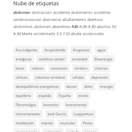
Nube de etiquetas
abdomen
abstracción
accidente
abatimiento
accidente
cerebrovascular
abstraerse
abultamiento
abertura
abdominal. abdomen
abandono
A30
A-30
A 30
abortos
5G
A-30 Marte
accidentado
3-5-7-DJ
abulia
acciatonales
Acu-colgante
Acupirámide
Acupresor
agua
analgesia
analítica celular
ansiedad
Bioenergía
bovis
cabeza
cansancio
cerebro
chacras
clínicas
columna vertebral
células
depresión
desequilibrios energéticos
doctor
dolor
energía
equilibrio
espalda
España
estrés
Fibromialgia
Insomnio
Instrumental
instrumentales
José García
Loqipuntura
meditación
mental
muscular
Penta