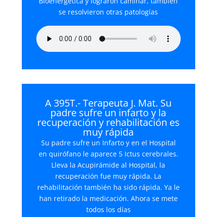
Bioenergética y lograron caminar, también
se resolvieron otras patologías
A 395T.- Terapeuta J. Mat. Su
padre sufre un infarto y la
recuperación y rehabilitación es
muy rápida
Su padre sufre un Infarto y en el Hospital
en quirófano le aparece 5 Ictus cerebrales.
Lleva la Acupirámide al Hospital, la
recuperación fue muy rápida. La
rehabilitación también ha sido rápida. Ya le
han retirado la medicación. Ahora se mete
todos los días