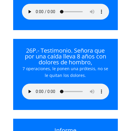
26P.- Testimonio. Señora que
por una caída lleva 8 años con
dolores de hombro,
7 operaciones, le ponen una prótesis, no se
le quitan los dolores.
Informe