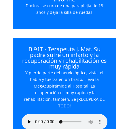
Doctora se cura de una paraplejia de 18
años y deja la silla de ruedas
B 91T.- Terapeuta J. Mat. Su
padre sufre un infarto y la
recuperación y rehabilitación es
muy rápida
Y pierde parte del nervio óptico, vista, el
habla y fuerza en un brazo. Lleva la
MegAcupirámide al Hospital. La
recuperación es muy rápida y la
rehabilitación, también. Se ¡RECUPERA DE
TODO!