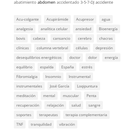
abatimiento
abdomen
accidentado
3-5-7-DJ
accidente
Acu-colgante
Acupirámide
Acupresor
agua
analgesia
analítica celular
ansiedad
Bioenergía
bovis
cabeza
cansancio
cerebro
chacras
clínicas
columna vertebral
células
depresión
desequilibrios energéticos
doctor
dolor
energía
equilibrio
espalda
España
estrés
Fibromialgia
Insomnio
Instrumental
instrumentales
José García
Loqipuntura
meditación
mental
muscular
Penta
recuperación
relajación
salud
sangre
soportes
terapeutas
terapia complementaria
TNF
tranquilidad
vibración