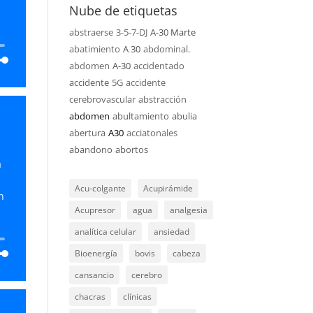
Nube de etiquetas
abstraerse
3-5-7-DJ
A-30 Marte
abatimiento
A 30
abdominal.
abdomen
A-30
accidentado
accidente
5G
accidente
cerebrovascular
abstracción
abdomen
abultamiento
abulia
abertura
A30
acciatonales
abajo
abandono
abortos
a
ar
Acu-colgante
Acupirámide
n
ir
Acupresor
agua
analgesia
analítica celular
ansiedad
n.
Bioenergía
bovis
cabeza
cansancio
cerebro
chacras
clínicas