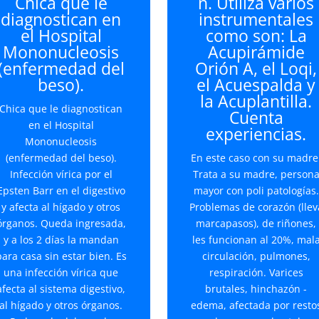
Chica que le
n. Utiliza varios
diagnostican en
instrumentales
el Hospital
como son: La
Mononucleosis
Acupirámide
(enfermedad del
Orión A, el Loqi,
beso).
el Acuespalda y
la Acuplantilla.
Chica que le diagnostican
Cuenta
en el Hospital
experiencias.
Mononucleosis
(enfermedad del beso).
En este caso con su madre
Infección vírica por el
Trata a su madre, person
Epsten Barr en el digestivo
mayor con poli patologías.
y afecta al hígado y otros
Problemas de corazón (llev
órganos. Queda ingresada,
marcapasos), de riñones,
y a los 2 días la mandan
les funcionan al 20%, mal
para casa sin estar bien. Es
circulación, pulmones,
una infección vírica que
respiración. Varices
afecta al sistema digestivo,
brutales, hinchazón -
al hígado y otros órganos.
edema, afectada por resto