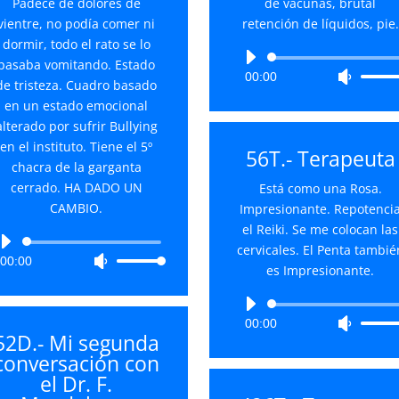
Padece de dolores de
de vacunas, brutal
vientre, no podía comer ni
retención de líquidos, pie.
dormir, todo el rato se lo
Reproductor
pasaba vomitando. Estado
00:00
Utiliza
de
de tristeza. Cuadro basado
las
audio
en un estado emocional
teclas
alterado por sufrir Bullying
de
en el instituto. Tiene el 5º
56T.- Terapeuta
flecha
chacra de la garganta
arriba/
cerrado. HA DADO UN
Está como una Rosa.
para
CAMBIO.
Impresionante. Repotenci
aument
el Reiki. Se me colocan las
o
Reproductor
cervicales. El Penta tambié
00:00
Utiliza
disminu
de
es Impresionante.
las
el
audio
teclas
volume
Reproductor
de
00:00
Utiliza
de
52D.- Mi segunda
flecha
las
audio
conversación con
arriba/abajo
teclas
el Dr. F.
para
de