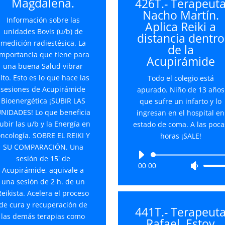
Magdalena.
426T.- Terapeut
aumentar
flecha
Nacho Martín.
o
arriba/
Información sobre las
Aplica Reiki a
disminuir
para
unidades Bovis (u/b) de
distancia dentro
el
aument
medición radiestésica. La
de la
volumen.
o
importancia que tiene para
Acupirámide
disminu
una buena Salud vibrar
el
lto. Esto es lo que hace las
Todo el colegio está
volume
sesiones de Acupirámide
apurado. Niño de 13 años
Bioenergética ¡SUBIR LAS
que sufre un infarto y lo
NIDADES! Lo que beneficia
ingresan en el hospital en
ubir las u/b y la Energía en
estado de coma. A las poca
ncología. SOBRE EL REIKI Y
horas ¡SALE!
SU COMPARACIÓN. Una
Reproductor
sesión de 15' de
00:00
Utiliza
de
Acupirámide, aquivale a
las
audio
una sesión de 2 h. de un
teclas
Reikista. Acelera el proceso
de
de cura y recuperación de
441T.- Terapeut
flecha
las demás terapias como
Rafael. Estoy
arriba/