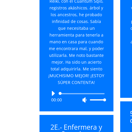
Reiki, con el Cuántum Sqio,
registros akáshicos. árbol y
los ancestros, he probado
infinidad de cosas. Sabía
que necesitaba un
herramienta para tenerla a
mano en casa para cuando
me encontrara mal, y poder
utilizarla. Me noto bastante
mejor. Ha sido un acierto
total adquirirla. Me siento
¡MUCHISIMO MEJOR! ¡ESTOY
SÚPER CONTENTA!
Reproductor
00:00
Utiliza
de
las
audio
teclas
de
2E.- Enfermera y
flecha