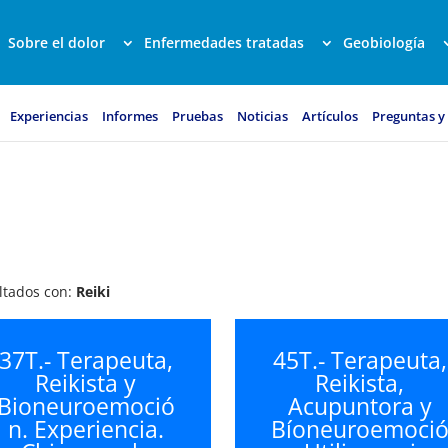
Sobre el dolor
Enfermedades tratadas
Geobiología
Experiencias
Informes
Pruebas
Noticias
Artículos
Preguntas y
ultados con:
Reiki
37T.- Terapeuta,
45T.- Terapeuta,
Reikista y
Reikista,
Bioneuroemoció
Acupuntora y
n. Experiencia.
Bíoneuroemoci