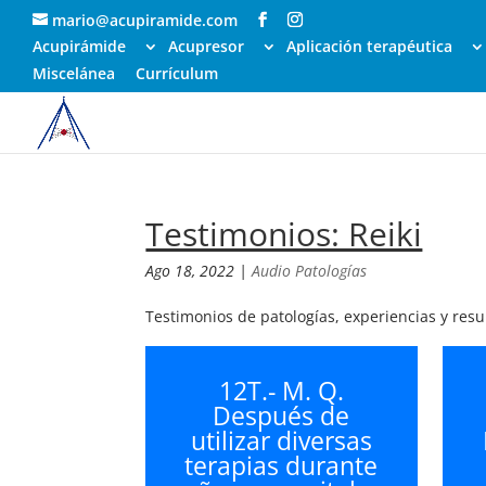
mario@acupiramide.com
Acupirámide
Acupresor
Aplicación terapéutica
Miscelánea
Currículum
Testimonios: Reiki
Ago 18, 2022
|
Audio Patologías
Testimonios de patologías, experiencias y res
12T.- M. Q.
Después de
utilizar diversas
terapias durante