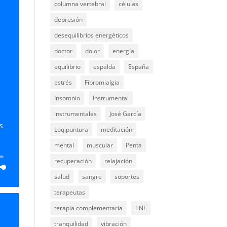
a
columna vertebral
células
abajo
depresión
desequilibrios energéticos
ar
doctor
dolor
energía
ir
equilibrio
espalda
España
estrés
Fibromialgia
n.
Insomnio
Instrumental
instrumentales
José García
s
Loqipuntura
meditación
mental
muscular
Penta
recuperación
relajación
salud
sangre
soportes
terapeutas
terapia complementaria
TNF
a
tranquilidad
vibración
abajo