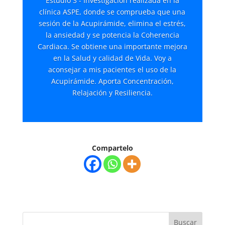
Estudio 3 - Investigación realizada en la
clínica ASPE, donde se comprueba que una
sesión de la Acupirámide, elimina el estrés,
la ansiedad y se potencia la Coherencia
Cardiaca. Se obtiene una importante mejora
en la Salud y calidad de Vida. Voy a
aconsejar a mis pacientes el uso de la
Acupirámide. Aporta Concentración,
Relajación y Resiliencia.
Compartelo