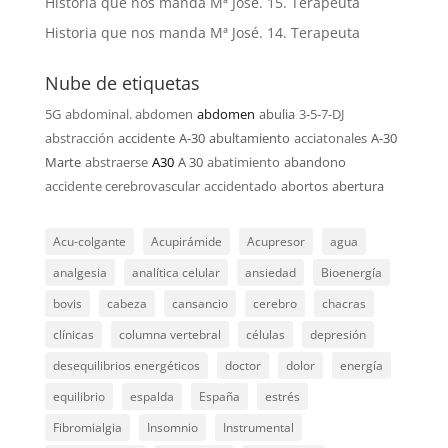
Historia que nos manda Mª José. 15. Terapeuta
Historia que nos manda Mª José. 14. Terapeuta
Nube de etiquetas
5G
abdominal. abdomen
abdomen
abulia
3-5-7-DJ
abstracción
accidente
A-30
abultamiento
acciatonales
A-30
Marte
abstraerse
A30
A 30
abatimiento
abandono
accidente cerebrovascular
accidentado
abortos
abertura
Acu-colgante
Acupirámide
Acupresor
agua
analgesia
analítica celular
ansiedad
Bioenergía
bovis
cabeza
cansancio
cerebro
chacras
clínicas
columna vertebral
células
depresión
desequilibrios energéticos
doctor
dolor
energía
equilibrio
espalda
España
estrés
Fibromialgia
Insomnio
Instrumental