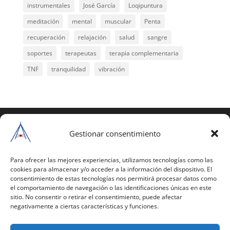
instrumentales
José García
Loqipuntura
meditación
mental
muscular
Penta
recuperación
relajación
salud
sangre
soportes
terapeutas
terapia complementaria
TNF
tranquilidad
vibración
COPYRIGHT © 2025 | Todos los derechos
reservados
Gestionar consentimiento
Para copiar y reproducir públicamente cualquiera de
estas páginas o parte de ellas, necesita pedir
Para ofrecer las mejores experiencias, utilizamos tecnologías como las
cookies para almacenar y/o acceder a la información del dispositivo. El
autorización por escrito a Mario Gil Sánchez.
consentimiento de estas tecnologías nos permitirá procesar datos como
el comportamiento de navegación o las identificaciones únicas en este
Todos los instrumentales están PATENTADOS.
sitio. No consentir o retirar el consentimiento, puede afectar
negativamente a ciertas características y funciones.
Web inaugurada en 2002 (última actualización en
2025).