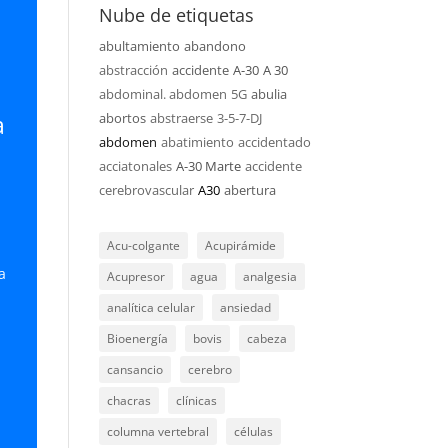
Nube de etiquetas
abajo
abultamiento
abandono
abstracción
accidente
A-30
A 30
ar
abdominal. abdomen
5G
abulia
a
abortos
abstraerse
3-5-7-DJ
ir
abdomen
abatimiento
accidentado
acciatonales
A-30 Marte
accidente
n.
cerebrovascular
A30
abertura
Acu-colgante
Acupirámide
a
Acupresor
agua
analgesia
analítica celular
ansiedad
Bioenergía
bovis
cabeza
cansancio
cerebro
chacras
clínicas
columna vertebral
células