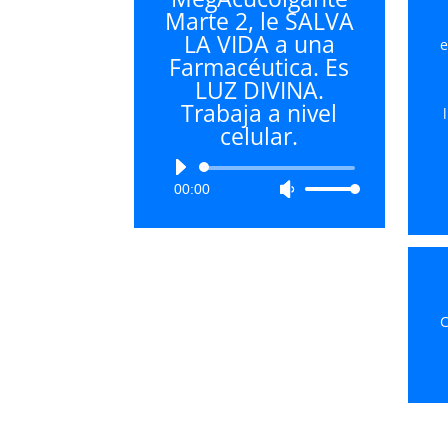
Marte 2, le SALVA
LA VIDA a una
e
Farmacéutica. Es
LUZ DIVINA.
Trabaja a nivel
celular.
Reproductor
00:00
Utiliza
de
las
audio
teclas
de
flecha
arriba/abajo
C
para
aumentar
o
disminuir
el
volumen.