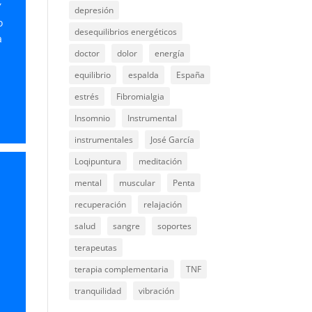
Y
depresión
o
desequilibrios energéticos
a
doctor
dolor
energía
equilibrio
espalda
España
estrés
Fibromialgia
Insomnio
Instrumental
instrumentales
José García
Loqipuntura
meditación
mental
muscular
Penta
recuperación
relajación
salud
sangre
soportes
terapeutas
y
terapia complementaria
TNF
tranquilidad
vibración