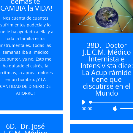
demás te
¡CAMBIA la VIDA!
Nos cuenta de cuantos
sufrimientos padecía y lo
ue le ha ayudado a ella y a
toda la familia estos
38D.- Doctor
instrumentales. Todas las
J.L.C.M. Médico
semanas iba al médico
Internista e
acupuntor, ya no. Esto me
Intensivista dice
ha quitado el estrés, la
La Acupirámide
rritmias, la apnea, dolores
tiene que
en un hombro. ¡Y LA
discutirse en el
CANTIDAD DE DINERO DE
Mundo
AHORRO!
Reproductor
00:00
Utiliza
de
las
audio
teclas
6D.- Dr. José
de
L.C.M. Médico