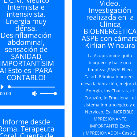
Video.
flecha
Internista e
Investigación
arriba/
intensivista.
realizada en la
para
Energía muy
Clínica
aument
densa.
BIOENERGÉTICA
o
Desinflamación
ASPE con cámar
disminu
abdominal,
Kirlian Winaura
el
sensación de
volume
SANIDAD
La Acupirámide quita
¡IMPORTANTÍSIM
bloqueos y hace una
A! Esto es ¡PARA
limpieza ¡SANA! El en
CONTARLO!
Caso1. Elimina bloqueos,
eleva la Vibración, mejora l
Reproductor
Energía, los Chacras, el
00:00
Utiliza
de
Corazón, lo Emocional, el
las
audio
sistema Inmunológico y el
teclas
Nervioso. Es ¡INCREÍBLE,
de
IMPRESIONANTE,
Informe desde
flecha
IMPORTANTE! Estoy
Roma. Terapeuta
arriba/abajo
¡IMPRESIONADO! - Caso 2.
Coral. Cuenta de
para