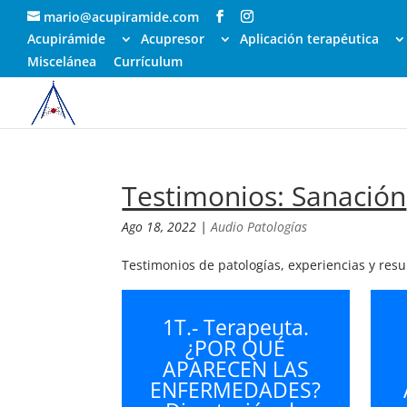
mario@acupiramide.com
Acupirámide
Acupresor
Aplicación terapéutica
Miscelánea
Currículum
Testimonios: Sanación
Ago 18, 2022
|
Audio Patologías
Testimonios de patologías, experiencias y res
1T.- Terapeuta.
¿POR QUÉ
APARECEN LAS
ENFERMEDADES?