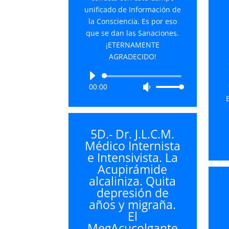
unificado de Información de
la Consciencia. Es por eso
que se dan las Sanaciones.
¡ETERNAMENTE
AGRADECIDO!
Reproductor
00:00
Utiliza
de
las
audio
teclas
de
5D.- Dr. J.L.C.M.
flecha
Médico Internista
arriba/abajo
e Intensivista. La
para
Acupirámide
aumentar
alcaliniza. Quita
o
depresión de
disminuir
años y migraña.
el
El
volumen.
MegAcucolgante