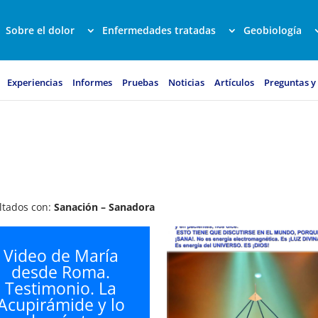
Sobre el dolor
Enfermedades tratadas
Geobiología
Experiencias
Informes
Pruebas
Noticias
Artículos
Preguntas y
ultados con:
Sanación – Sanadora
Video de María
desde Roma.
Testimonio. La
Acupirámide y lo