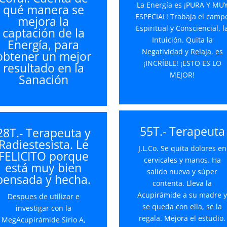
La Energía es ¡PURA Y MU
qué manera se
aumentar
ESPECIAL! Trabaja el camp
mejora la
o
Espiritual y Consciencial, l
captación de la
disminuir
Intuición. Quita la
Energía, para
el
Negatividad y Relaja, es
obtener un mejor
volumen.
¡INCRÍBLE! ¡ESTO ES LO
resultado en la
MEJOR!
Sanación
55T.- Terapeuta
28T.- Terapeuta y
Radiestesista. Le
J.L.Co. Se quita dolores en
FELICITO porque
cervicales y manos. Ha
está muy bien
salido nueva y súper
pensada y hecha.
contenta. Lleva la
Acupirámide a su madre 
Despues de utilizar e
se queda con ella, se la
investigar con la
regala. Mejora el estudio.
MegAcupirámide Sirio A,