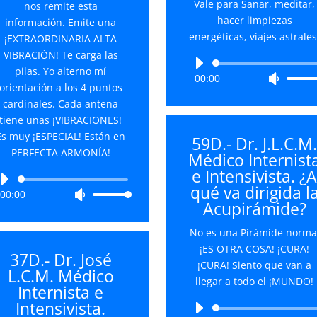
Vale para Sanar, meditar,
nos remite esta
hacer limpiezas
información. Emite una
energéticas, viajes astrales
¡EXTRAORDINARIA ALTA
VIBRACIÓN! Te carga las
Reproductor
pilas. Yo alterno mí
00:00
Utiliza
de
orientación a los 4 puntos
las
audio
cardinales. Cada antena
teclas
tiene unas ¡VIBRACIONES!
de
Es muy ¡ESPECIAL! Están en
59D.- Dr. J.L.C.M
flecha
PERFECTA ARMONÍA!
Médico Internist
arriba/
e Intensivista. ¿
para
Reproductor
qué va dirigida l
aument
00:00
Utiliza
de
Acupirámide?
o
las
audio
disminu
teclas
No es una Pirámide norma
el
de
¡ES OTRA COSA! ¡CURA!
37D.- Dr. José
volume
flecha
¡CURA! Siento que van a
L.C.M. Médico
arriba/abajo
llegar a todo el ¡MUNDO!
Internista e
para
Intensivista.
Reproductor
aumentar