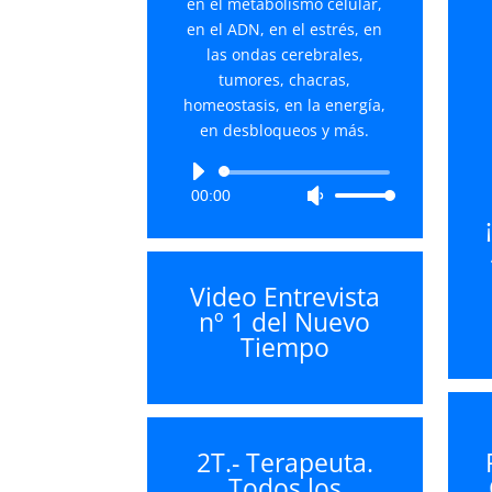
en el metabolismo celular,
en el ADN, en el estrés, en
las ondas cerebrales,
tumores, chacras,
homeostasis, en la energía,
en desbloqueos y más.
Reproductor
00:00
Utiliza
de
las
audio
teclas
de
Video Entrevista
flecha
nº 1 del Nuevo
arriba/abajo
Tiempo
para
aumentar
o
disminuir
el
2T.- Terapeuta.
volumen.
Todos los