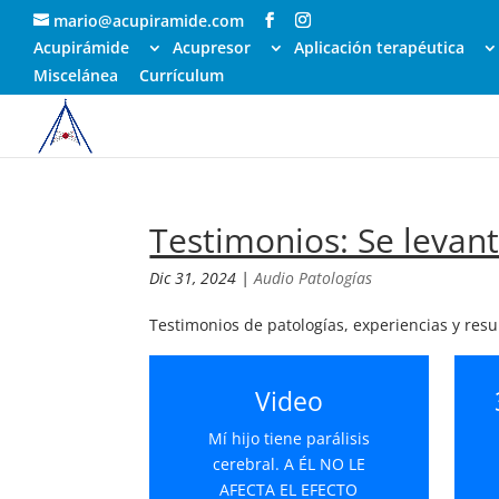
mario@acupiramide.com
Acupirámide
Acupresor
Aplicación terapéutica
Miscelánea
Currículum
Testimonios: Se levan
Dic 31, 2024
|
Audio Patologías
Testimonios de patologías, experiencias y res
Video
Mí hijo tiene parálisis
cerebral. A ÉL NO LE
AFECTA EL EFECTO