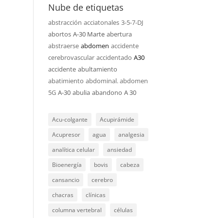
Nube de etiquetas
abstracción
acciatonales
3-5-7-DJ
abortos
A-30 Marte
abertura
abstraerse
abdomen
accidente
cerebrovascular
accidentado
A30
accidente
abultamiento
abatimiento
abdominal. abdomen
5G
A-30
abulia
abandono
A 30
Acu-colgante
Acupirámide
Acupresor
agua
analgesia
analítica celular
ansiedad
Bioenergía
bovis
cabeza
cansancio
cerebro
chacras
clínicas
columna vertebral
células