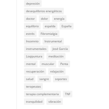
depresión
desequilibrios energéticos
doctor
dolor
energía
equilibrio
espalda
España
estrés
Fibromialgia
Insomnio
Instrumental
instrumentales
José García
Loqipuntura
meditación
mental
muscular
Penta
recuperación
relajación
salud
sangre
soportes
terapeutas
terapia complementaria
TNF
tranquilidad
vibración