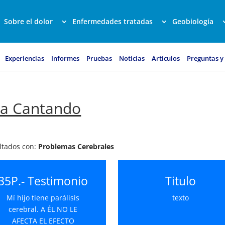
Sobre el dolor
Enfermedades tratadas
Geobiología
Experiencias
Informes
Pruebas
Noticias
Artículos
Preguntas y
ta Cantando
ultados con:
Problemas Cerebrales
35P.- Testimonio
Titulo
Mí hijo tiene parálisis
texto
cerebral. A ÉL NO LE
AFECTA EL EFECTO