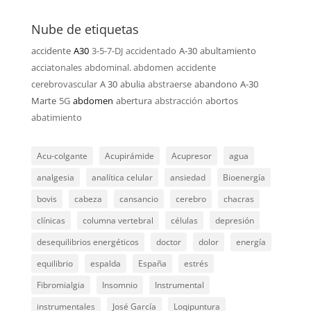
Nube de etiquetas
accidente
A30
3-5-7-DJ
accidentado
A-30
abultamiento
acciatonales
abdominal. abdomen
accidente
cerebrovascular
A 30
abulia
abstraerse
abandono
A-30
Marte
5G
abdomen
abertura
abstracción
abortos
abatimiento
Acu-colgante
Acupirámide
Acupresor
agua
analgesia
analítica celular
ansiedad
Bioenergía
bovis
cabeza
cansancio
cerebro
chacras
clínicas
columna vertebral
células
depresión
desequilibrios energéticos
doctor
dolor
energía
equilibrio
espalda
España
estrés
Fibromialgia
Insomnio
Instrumental
instrumentales
José García
Loqipuntura