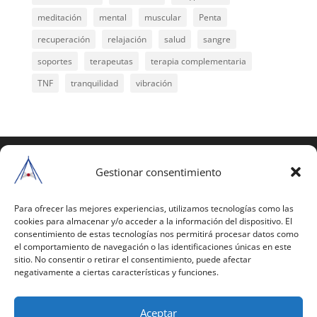
meditación
mental
muscular
Penta
recuperación
relajación
salud
sangre
soportes
terapeutas
terapia complementaria
TNF
tranquilidad
vibración
COPYRIGHT © 2025 | Todos los derechos
reservados
Gestionar consentimiento
Para copiar y reproducir públicamente cualquiera de
estas páginas o parte de ellas, necesita pedir
Para ofrecer las mejores experiencias, utilizamos tecnologías como las
cookies para almacenar y/o acceder a la información del dispositivo. El
autorización por escrito a Mario Gil Sánchez.
consentimiento de estas tecnologías nos permitirá procesar datos como
el comportamiento de navegación o las identificaciones únicas en este
Todos los instrumentales están PATENTADOS.
sitio. No consentir o retirar el consentimiento, puede afectar
negativamente a ciertas características y funciones.
Web inaugurada en 2002 (última actualización en
2025).
Aceptar