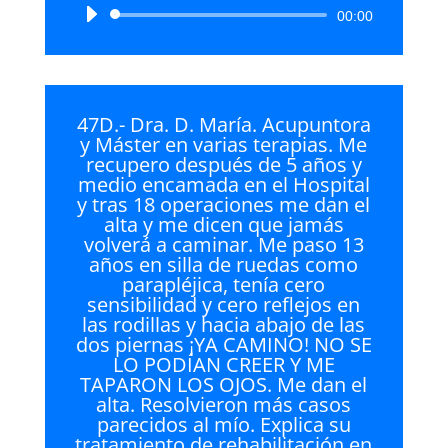
Reproductor
00:00
de
audio
47D.- Dra. D. María. Acupuntora
y Máster en varias terapias. Me
recupero después de 5 años y
medio encamada en el Hospital
y tras 18 operaciones me dan el
alta y me dicen que jamás
volverá a caminar. Me paso 13
años en silla de ruedas como
parapléjica, tenía cero
sensibilidad y cero reflejos en
las rodillas y hacia abajo de las
dos piernas ¡YA CAMINO! NO SE
LO PODÍAN CREER Y ME
TAPARON LOS OJOS. Me dan el
alta. Resolvieron más casos
parecidos al mío. Explica su
tratamiento de rehabilitación en