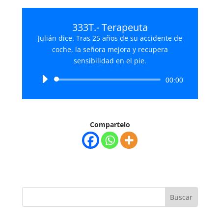
333T.- Terapeuta
Julián dice. Tras 25 años de su accidente de
coche, la señora mejora y recupera
sensibilidad en el pie.
Reproductor
00:00
de
audio
Compartelo