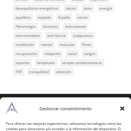
desequilibrios energéticos
doctor
dolor
energía
equilibrio
espalda
España
estrés
Fibromialgia
Insomnio
Instrumental
instrumentales
José García
Loqipuntura
meditación
mental
muscular
Penta
recuperación
relajación
salud
sangre
soportes
terapeutas
terapia complementaria
TNF
tranquilidad
vibración
COPYRIGHT © 2025 | Todos los derechos
reservados
Gestionar consentimiento
Para copiar y reproducir públicamente cualquiera de
estas páginas o parte de ellas, necesita pedir
Para ofrecer las mejores experiencias, utilizamos tecnologías como las
cookies para almacenar y/o acceder a la información del dispositivo. El
autorización por escrito a Mario Gil Sánchez.