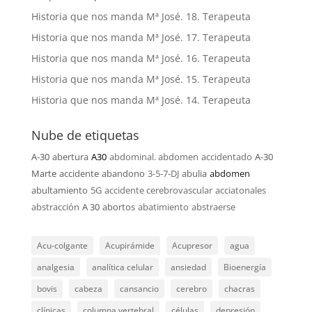
Historia que nos manda Mª José. 18. Terapeuta
Historia que nos manda Mª José. 17. Terapeuta
Historia que nos manda Mª José. 16. Terapeuta
Historia que nos manda Mª José. 15. Terapeuta
Historia que nos manda Mª José. 14. Terapeuta
Nube de etiquetas
A-30
abertura
A30
abdominal. abdomen
accidentado
A-30
Marte
accidente
abandono
3-5-7-DJ
abulia
abdomen
abultamiento
5G
accidente cerebrovascular
acciatonales
abstracción
A 30
abortos
abatimiento
abstraerse
Acu-colgante
Acupirámide
Acupresor
agua
analgesia
analítica celular
ansiedad
Bioenergía
bovis
cabeza
cansancio
cerebro
chacras
clínicas
columna vertebral
células
depresión