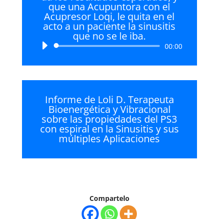
que una Acupuntora con el
Acupresor Loqi, le quita en el
acto a un paciente la sinusitis
que no se le iba.
Reproductor
00:00
de
audio
Informe de Loli D. Terapeuta
Bioenergética y Vibracional
sobre las propiedades del PS3
con espiral en la Sinusitis y sus
múltiples Aplicaciones
Compartelo