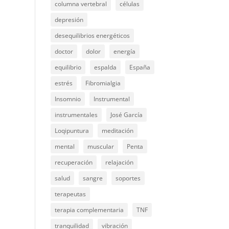
columna vertebral
células
depresión
desequilibrios energéticos
doctor
dolor
energía
equilibrio
espalda
España
estrés
Fibromialgia
Insomnio
Instrumental
instrumentales
José García
Loqipuntura
meditación
mental
muscular
Penta
recuperación
relajación
salud
sangre
soportes
terapeutas
terapia complementaria
TNF
tranquilidad
vibración