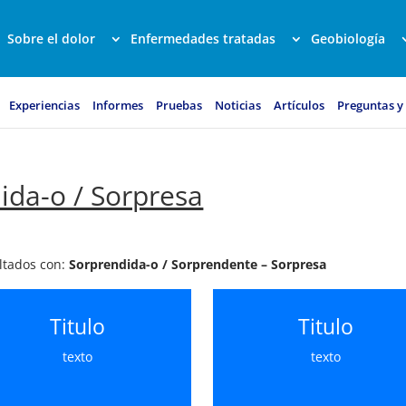
Sobre el dolor
Enfermedades tratadas
Geobiología
Experiencias
Informes
Pruebas
Noticias
Artículos
Preguntas y
ida-o / Sorpresa
ultados con:
Sorprendida-o / Sorprendente – Sorpresa
Titulo
Titulo
texto
texto