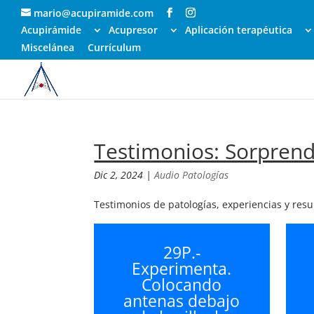
mario@acupiramide.com
Acupirámide
Acupresor
Aplicación terapéutica
Miscelánea
Currículum
Testimonios: Sorprend
Dic 2, 2024
|
Audio Patologías
Testimonios de patologías, experiencias y res
29P.-
Experimenta.
Colocando
antenas debajo