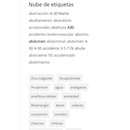
Nube de etiquetas
abstracción
A-30 Marte
abultamiento
abandono
acciatonales
abertura
A30
accidente cerebrovascular
abortos
abdomen
abdominal. abdomen
A
30
A-30
accidente
3-5-7-DJ
abulia
abstraerse
5G
accidentado
abatimiento
Acu-colgante
Acupirámide
Acupresor
agua
analgesia
analítica celular
ansiedad
Bioenergía
bovis
cabeza
cansancio
cerebro
chacras
clínicas