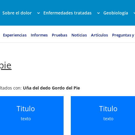
Sobre el dolor
Enfermedades tratadas
Geobiología
Experiencias
Informes
Pruebas
Noticias
Artículos
Preguntas y
pie
ultados con:
Uña del dedo Gordo del Pie
Titulo
Titulo
texto
texto