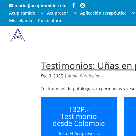
mario@acupiramide.com
Acupirámide
Acupresor
Aplicación terapéutica
Miscelánea
Currículum
Testimonios: Uñas en 
Ene 3, 2025
|
Audio Patologías
Testimonios de patologías, experiencias y res
132P.-
Testimonio
desde Colombia
Rosa. El Acupresor lo