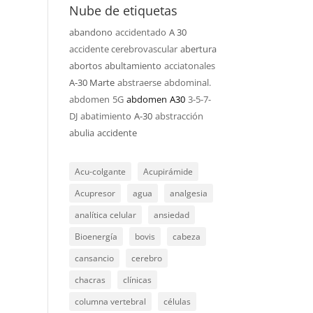
Nube de etiquetas
abandono
accidentado
A 30
accidente cerebrovascular
abertura
abortos
abultamiento
acciatonales
A-30 Marte
abstraerse
abdominal.
abdomen
5G
abdomen
A30
3-5-7-
DJ
abatimiento
A-30
abstracción
abulia
accidente
Acu-colgante
Acupirámide
Acupresor
agua
analgesia
analítica celular
ansiedad
Bioenergía
bovis
cabeza
cansancio
cerebro
chacras
clínicas
columna vertebral
células