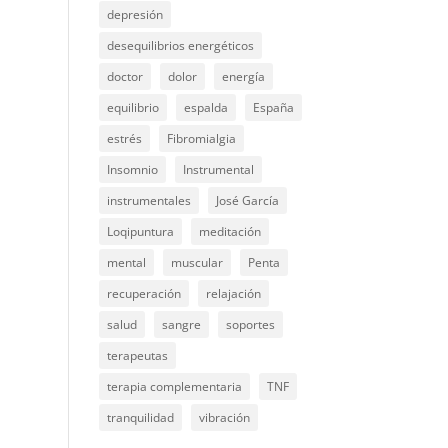
depresión
desequilibrios energéticos
doctor
dolor
energía
equilibrio
espalda
España
estrés
Fibromialgia
Insomnio
Instrumental
instrumentales
José García
Loqipuntura
meditación
mental
muscular
Penta
recuperación
relajación
salud
sangre
soportes
terapeutas
terapia complementaria
TNF
tranquilidad
vibración