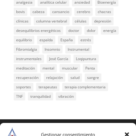
analgesia
analítica celular
ansiedad
Bioenergía
bovis
cabeza
cansancio
cerebro
chacras
clínicas
columna vertebral
células
depresión
desequilibrios energéticos
doctor
dolor
energía
equilibrio
espalda
España
estrés
Fibromialgia
Insomnio
Instrumental
instrumentales
José García
Loqipuntura
meditación
mental
muscular
Penta
recuperación
relajación
salud
sangre
soportes
terapeutas
terapia complementaria
TNF
tranquilidad
vibración
COPYRIGHT © 2025 | Todos los derechos
reservados
Gestionar consentimiento