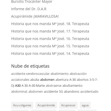
Bursitis Trocánter Mayor
Informe del Dr. D.A.R
Acupirámide ¡MARAVILLOSA!
Historia que nos manda Mª José. 18. Terapeuta
Historia que nos manda Mª José. 17. Terapeuta
Historia que nos manda Mª José. 16. Terapeuta
Historia que nos manda Mª José. 15. Terapeuta
Historia que nos manda Mª José. 14. Terapeuta
Nube de etiquetas
accidente cerebrovascular
abatimiento
abstracción
acciatonales
abulia
abdomen
abertura
A-30
abortos
3-5-7-
DJ
A30
A 30
A-30 Marte
abstraerse
abultamiento
abdominal. abdomen
accidente
5G
abandono
accidentado
Acu-colgante
Acupirámide
Acupresor
agua