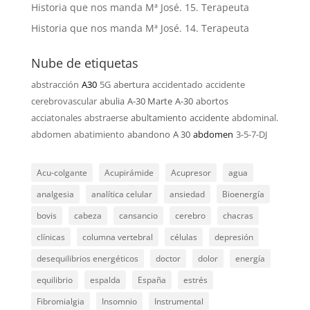
Historia que nos manda Mª José. 15. Terapeuta
Historia que nos manda Mª José. 14. Terapeuta
Nube de etiquetas
abstracción
A30
5G
abertura
accidentado
accidente
cerebrovascular
abulia
A-30 Marte
A-30
abortos
acciatonales
abstraerse
abultamiento
accidente
abdominal.
abdomen
abatimiento
abandono
A 30
abdomen
3-5-7-DJ
Acu-colgante
Acupirámide
Acupresor
agua
analgesia
analítica celular
ansiedad
Bioenergía
bovis
cabeza
cansancio
cerebro
chacras
clínicas
columna vertebral
células
depresión
desequilibrios energéticos
doctor
dolor
energía
equilibrio
espalda
España
estrés
Fibromialgia
Insomnio
Instrumental