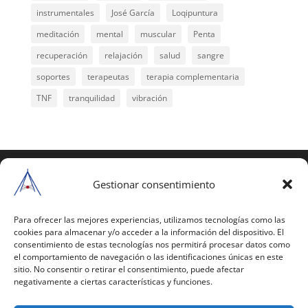
instrumentales
José García
Loqipuntura
meditación
mental
muscular
Penta
recuperación
relajación
salud
sangre
soportes
terapeutas
terapia complementaria
TNF
tranquilidad
vibración
COPYRIGHT © 2025 | Todos los derechos
reservados
Gestionar consentimiento
Para copiar y reproducir públicamente cualquiera de
estas páginas o parte de ellas, necesita pedir
Para ofrecer las mejores experiencias, utilizamos tecnologías como las
cookies para almacenar y/o acceder a la información del dispositivo. El
autorización por escrito a Mario Gil Sánchez.
consentimiento de estas tecnologías nos permitirá procesar datos como
el comportamiento de navegación o las identificaciones únicas en este
Todos los instrumentales están PATENTADOS.
sitio. No consentir o retirar el consentimiento, puede afectar
negativamente a ciertas características y funciones.
Web inaugurada en 2002 (última actualización en
2025).