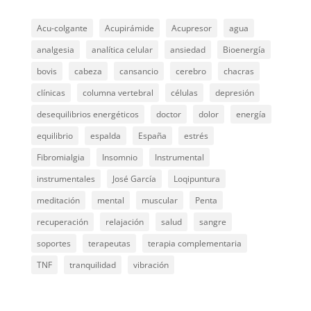
Acu-colgante
Acupirámide
Acupresor
agua
analgesia
analítica celular
ansiedad
Bioenergía
bovis
cabeza
cansancio
cerebro
chacras
clínicas
columna vertebral
células
depresión
desequilibrios energéticos
doctor
dolor
energía
equilibrio
espalda
España
estrés
Fibromialgia
Insomnio
Instrumental
instrumentales
José García
Loqipuntura
meditación
mental
muscular
Penta
recuperación
relajación
salud
sangre
soportes
terapeutas
terapia complementaria
TNF
tranquilidad
vibración