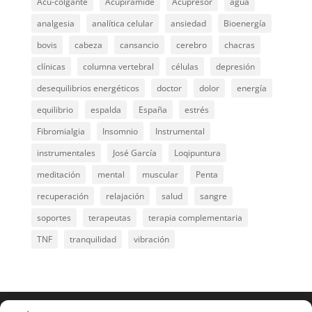
Acu-colgante
Acupirámide
Acupresor
agua
analgesia
analítica celular
ansiedad
Bioenergía
bovis
cabeza
cansancio
cerebro
chacras
clínicas
columna vertebral
células
depresión
desequilibrios energéticos
doctor
dolor
energía
equilibrio
espalda
España
estrés
Fibromialgia
Insomnio
Instrumental
instrumentales
José García
Loqipuntura
meditación
mental
muscular
Penta
recuperación
relajación
salud
sangre
soportes
terapeutas
terapia complementaria
TNF
tranquilidad
vibración