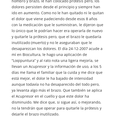
hombro y brazo, le han colocado prótesis pero, los
dolores persisten desde el principio y siempre han
ido en aumento. Como no le han quitado ni le quitan
el dolor que viene padeciendo desde esos 8 años
con la medicación que le suministran, le dijeron que
lo único que le podrían hacer era operarla de nuevo
y quitarle la prótesis pero, que el brazo le quedaría
inutilizado (muerto) y no le aseguraban que le
desaparezcan los dolores. El día 24-12-2007 acude a
mí en Biocultura, le hago una aplicación de
“Loqipuntura” y al rato nota una ligera mejoría, se
llevan un Acupresor y la información de uso, a los 5
días me llama el familiar que la cuida y me dice que
está mejor, el dolor le ha bajado de intensidad
aunque todavía no ha desaparecido del todo pero,
ya levanta algo más el brazo. Que también se aplica
el Acupresor en el cuello y que este dolor ha
disminuido. Me dice que, si sigue así, o mejorando,
no la tendrán que operar para quitarle la prótesis y
dejarle el brazo inutilizado.