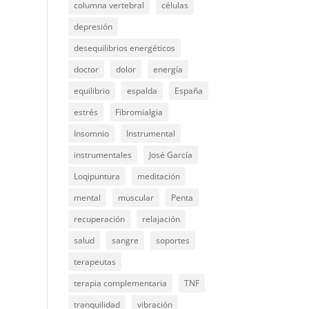
columna vertebral
células
depresión
desequilibrios energéticos
doctor
dolor
energía
equilibrio
espalda
España
estrés
Fibromialgia
Insomnio
Instrumental
instrumentales
José García
Loqipuntura
meditación
mental
muscular
Penta
recuperación
relajación
salud
sangre
soportes
terapeutas
terapia complementaria
TNF
tranquilidad
vibración