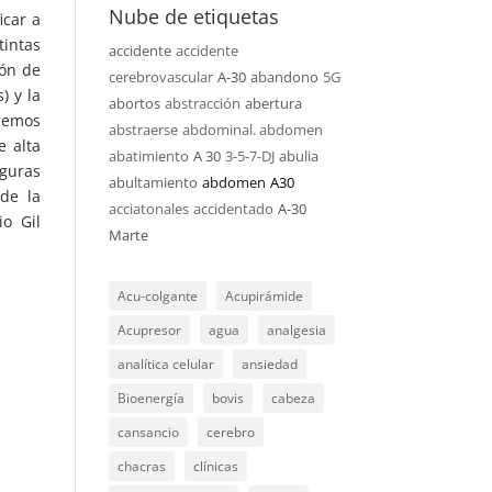
Nube de etiquetas
icar a
tintas
accidente
accidente
ión de
cerebrovascular
A-30
abandono
5G
) y la
abortos
abstracción
abertura
hemos
abstraerse
abdominal. abdomen
e alta
abatimiento
A 30
3-5-7-DJ
abulia
guras
abultamiento
abdomen
A30
de la
acciatonales
accidentado
A-30
io Gil
Marte
Acu-colgante
Acupirámide
Acupresor
agua
analgesia
analítica celular
ansiedad
Bioenergía
bovis
cabeza
cansancio
cerebro
chacras
clínicas