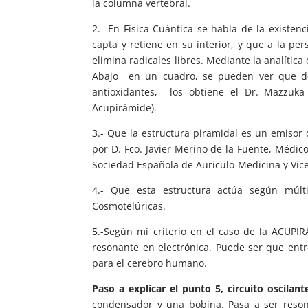
la columna vertebral.
2.- En Física Cuántica se habla de la existen
capta y retiene en su interior, y que a la pe
elimina radicales libres. Mediante la analítica 
Abajo en un cuadro, se pueden ver que des
antioxidantes, los obtiene el Dr. Mazzuk
Acupirámide).
3.- Que la estructura piramidal es un emisor 
por D. Fco. Javier Merino de la Fuente, Médico
Sociedad Española de Auriculo-Medicina y Vicepr
4.- Que esta estructura actúa según múl
Cosmotelúricas.
5.-Según mi criterio en el caso de la ACUPI
resonante en electrónica. Puede ser que ent
para el cerebro humano.
Paso a explicar el punto 5, circuito oscilant
condensador y una bobina. Pasa a ser reso