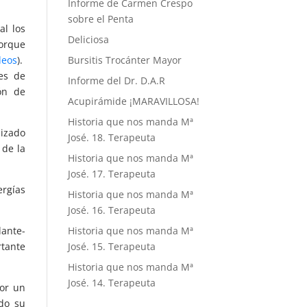
Informe de Carmen Crespo
sobre el Penta
al los
Deliciosa
porque
deos
).
Bursitis Trocánter Mayor
es de
Informe del Dr. D.A.R
ón de
Acupirámide ¡MARAVILLOSA!
Historia que nos manda Mª
lizado
José. 18. Terapeuta
 de la
Historia que nos manda Mª
José. 17. Terapeuta
rgías
Historia que nos manda Mª
José. 16. Terapeuta
lante-
Historia que nos manda Mª
rtante
José. 15. Terapeuta
Historia que nos manda Mª
José. 14. Terapeuta
por un
do su