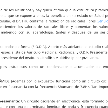
cia de los Neutrinos y hay quien afirma que la estructura piramid
rsona que se expone a ellos, la beneficia en su estado de Salud 
celular, el Dr. Hílu confirma la reducción de radicales libres (
ver ví
cienden los valores de radicales libres y aumentan los valor
a midiendo con su aparatología. (antes y después de un sesi
de ondas de forma (E.O.D.F.). Aporto más adelante, el estudio rea
 especialista de Auriculo-Medicina, Radiónica, y O.D.F. Presidente
esidente del Instituto Científico Multidisclipinar Jovellanos.
tiples estudiosos como un condensador o acumulador de ene
RÁMIDE (Además por lo expuesto), funciona como un circuito osci
re en Resonancia con la frecuencia Shumann de 7,8Hz. Tan impo
e-resonante:
Un circuito oscilante en electrónica, está formado 
nante con una determinada longitud de onda y frecuencia cuan