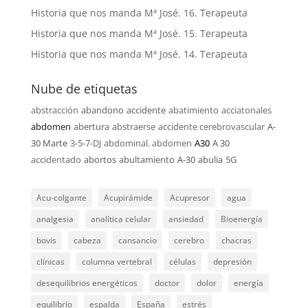
Historia que nos manda Mª José. 16. Terapeuta
Historia que nos manda Mª José. 15. Terapeuta
Historia que nos manda Mª José. 14. Terapeuta
Nube de etiquetas
abstracción
abandono
accidente
abatimiento
acciatonales
abdomen
abertura
abstraerse
accidente cerebrovascular
A-
30 Marte
3-5-7-DJ
abdominal. abdomen
A30
A 30
accidentado
abortos
abultamiento
A-30
abulia
5G
Acu-colgante
Acupirámide
Acupresor
agua
analgesia
analítica celular
ansiedad
Bioenergía
bovis
cabeza
cansancio
cerebro
chacras
clínicas
columna vertebral
células
depresión
desequilibrios energéticos
doctor
dolor
energía
equilibrio
espalda
España
estrés