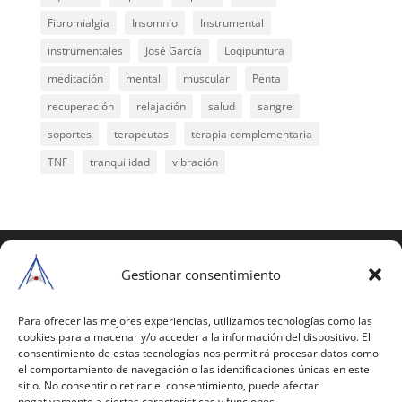
Fibromialgia
Insomnio
Instrumental
instrumentales
José García
Loqipuntura
meditación
mental
muscular
Penta
recuperación
relajación
salud
sangre
soportes
terapeutas
terapia complementaria
TNF
tranquilidad
vibración
COPYRIGHT © 2025 | Todos los derechos
reservados
Gestionar consentimiento
Para copiar y reproducir públicamente cualquiera de
estas páginas o parte de ellas, necesita pedir
Para ofrecer las mejores experiencias, utilizamos tecnologías como las
cookies para almacenar y/o acceder a la información del dispositivo. El
autorización por escrito a Mario Gil Sánchez.
consentimiento de estas tecnologías nos permitirá procesar datos como
el comportamiento de navegación o las identificaciones únicas en este
Todos los instrumentales están PATENTADOS.
sitio. No consentir o retirar el consentimiento, puede afectar
negativamente a ciertas características y funciones.