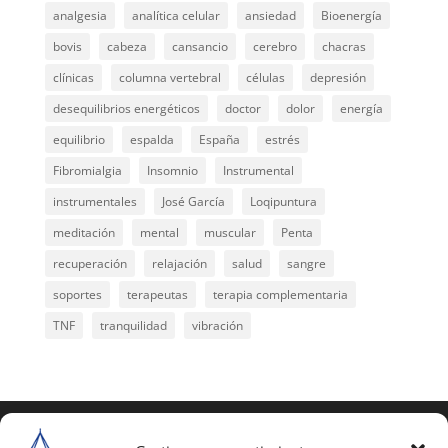
analgesia
analítica celular
ansiedad
Bioenergía
bovis
cabeza
cansancio
cerebro
chacras
clínicas
columna vertebral
células
depresión
desequilibrios energéticos
doctor
dolor
energía
equilibrio
espalda
España
estrés
Fibromialgia
Insomnio
Instrumental
instrumentales
José García
Loqipuntura
meditación
mental
muscular
Penta
recuperación
relajación
salud
sangre
soportes
terapeutas
terapia complementaria
TNF
tranquilidad
vibración
COPYRIGHT © 2025 | Todos los derechos