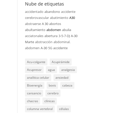
Nube de etiquetas
accidentado
abandono
accidente
cerebrovascular
abatimiento
A30
abstraerse
A 30
abortos
abultamiento
abdomen
abulia
acciatonales
abertura
3-5-7-DJ
A-30
Marte
abstracción
abdominal.
abdomen
A-30
5G
accidente
Acu-colgante
Acupirámide
Acupresor
agua
analgesia
analítica celular
ansiedad
Bioenergía
bovis
cabeza
cansancio
cerebro
chacras
clínicas
columna vertebral
células