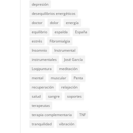
depresión
desequilibrios energéticos
doctor
dolor
energía
equilibrio
espalda
España
estrés
Fibromialgia
Insomnio
Instrumental
instrumentales
José García
Loqipuntura
meditación
mental
muscular
Penta
recuperación
relajación
salud
sangre
soportes
terapeutas
terapia complementaria
TNF
tranquilidad
vibración