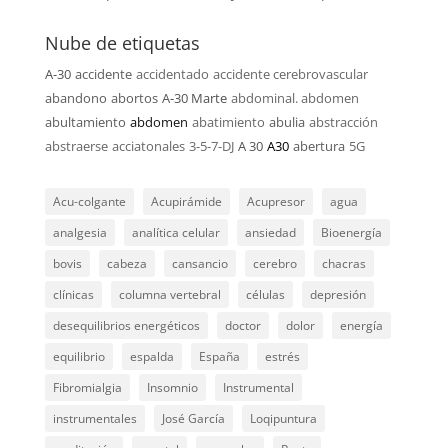
Nube de etiquetas
A-30
accidente
accidentado
accidente cerebrovascular
abandono
abortos
A-30 Marte
abdominal. abdomen
abultamiento
abdomen
abatimiento
abulia
abstracción
abstraerse
acciatonales
3-5-7-DJ
A 30
A30
abertura
5G
Acu-colgante
Acupirámide
Acupresor
agua
analgesia
analítica celular
ansiedad
Bioenergía
bovis
cabeza
cansancio
cerebro
chacras
clínicas
columna vertebral
células
depresión
desequilibrios energéticos
doctor
dolor
energía
equilibrio
espalda
España
estrés
Fibromialgia
Insomnio
Instrumental
instrumentales
José García
Loqipuntura