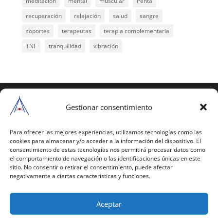
meditación
mental
muscular
Penta
recuperación
relajación
salud
sangre
soportes
terapeutas
terapia complementaria
TNF
tranquilidad
vibración
COPYRIGHT © 2025 | Todos los derechos
reservados
Gestionar consentimiento
Para copiar y reproducir públicamente cualquiera de
estas páginas o parte de ellas, necesita pedir
Para ofrecer las mejores experiencias, utilizamos tecnologías como las
cookies para almacenar y/o acceder a la información del dispositivo. El
autorización por escrito a Mario Gil Sánchez.
consentimiento de estas tecnologías nos permitirá procesar datos como
el comportamiento de navegación o las identificaciones únicas en este
Todos los instrumentales están PATENTADOS.
sitio. No consentir o retirar el consentimiento, puede afectar
negativamente a ciertas características y funciones.
Web inaugurada en 2002 (última actualización en
2025).
Aceptar
Aviso Legal
|
Política de Privacidad
|
Política de