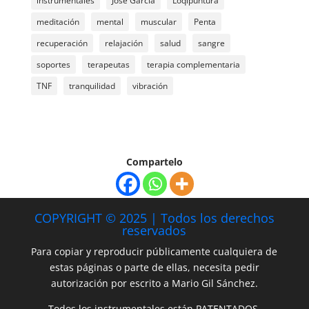
instrumentales
José García
Loqipuntura
meditación
mental
muscular
Penta
recuperación
relajación
salud
sangre
soportes
terapeutas
terapia complementaria
TNF
tranquilidad
vibración
Compartelo
COPYRIGHT © 2025 | Todos los derechos
reservados
Para copiar y reproducir públicamente cualquiera de
estas páginas o parte de ellas, necesita pedir
autorización por escrito a Mario Gil Sánchez.
Todos los instrumentales están PATENTADOS.