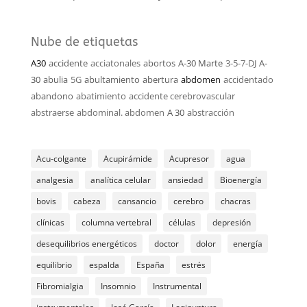
Nube de etiquetas
A30
accidente
acciatonales
abortos
A-30 Marte
3-5-7-DJ
A-
30
abulia
5G
abultamiento
abertura
abdomen
accidentado
abandono
abatimiento
accidente cerebrovascular
abstraerse
abdominal. abdomen
A 30
abstracción
Acu-colgante
Acupirámide
Acupresor
agua
analgesia
analítica celular
ansiedad
Bioenergía
bovis
cabeza
cansancio
cerebro
chacras
clínicas
columna vertebral
células
depresión
desequilibrios energéticos
doctor
dolor
energía
equilibrio
espalda
España
estrés
Fibromialgia
Insomnio
Instrumental