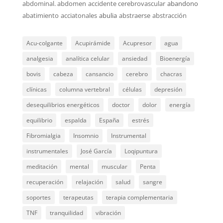
abdominal. abdomen
accidente cerebrovascular
abandono
abatimiento
acciatonales
abulia
abstraerse
abstracción
Acu-colgante
Acupirámide
Acupresor
agua
analgesia
analítica celular
ansiedad
Bioenergía
bovis
cabeza
cansancio
cerebro
chacras
clínicas
columna vertebral
células
depresión
desequilibrios energéticos
doctor
dolor
energía
equilibrio
espalda
España
estrés
Fibromialgia
Insomnio
Instrumental
instrumentales
José García
Loqipuntura
meditación
mental
muscular
Penta
recuperación
relajación
salud
sangre
soportes
terapeutas
terapia complementaria
TNF
tranquilidad
vibración