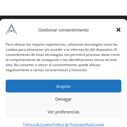
COPYRIGHT © 2025 | Todos los derechos
reservados
Gestionar consentimiento
Para copiar y reproducir públicamente cualquiera de
estas páginas o parte de ellas, necesita pedir
Para ofrecer las mejores experiencias, utilizamos tecnologías como las
cookies para almacenar y/o acceder a la información del dispositivo. El
autorización por escrito a Mario Gil Sánchez.
consentimiento de estas tecnologías nos permitirá procesar datos como
el comportamiento de navegación o las identificaciones únicas en este
Todos los instrumentales están PATENTADOS.
sitio. No consentir o retirar el consentimiento, puede afectar
negativamente a ciertas características y funciones.
Web inaugurada en 2002 (última actualización en
2025).
Aceptar
Aviso Legal
|
Política de Privacidad
|
Política de
Cookies
|
Términos y Condiciones
Denegar
Ver preferencias
Política de Cookies
Política de Privacidad
Aviso Legal