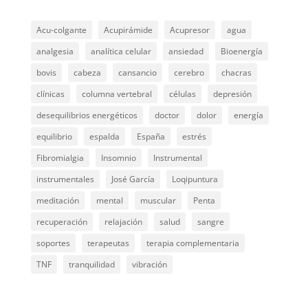
Acu-colgante
Acupirámide
Acupresor
agua
analgesia
analítica celular
ansiedad
Bioenergía
bovis
cabeza
cansancio
cerebro
chacras
clínicas
columna vertebral
células
depresión
desequilibrios energéticos
doctor
dolor
energía
equilibrio
espalda
España
estrés
Fibromialgia
Insomnio
Instrumental
instrumentales
José García
Loqipuntura
meditación
mental
muscular
Penta
recuperación
relajación
salud
sangre
soportes
terapeutas
terapia complementaria
TNF
tranquilidad
vibración