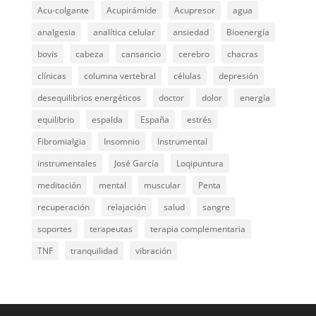
Acu-colgante
Acupirámide
Acupresor
agua
analgesia
analítica celular
ansiedad
Bioenergía
bovis
cabeza
cansancio
cerebro
chacras
clínicas
columna vertebral
células
depresión
desequilibrios energéticos
doctor
dolor
energía
equilibrio
espalda
España
estrés
Fibromialgia
Insomnio
Instrumental
instrumentales
José García
Loqipuntura
meditación
mental
muscular
Penta
recuperación
relajación
salud
sangre
soportes
terapeutas
terapia complementaria
TNF
tranquilidad
vibración