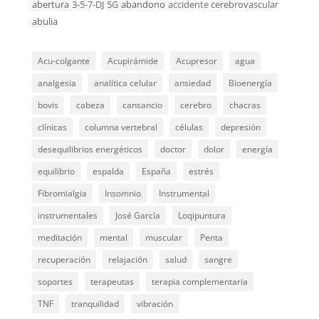
abertura
3-5-7-DJ
5G
abandono
accidente cerebrovascular
abulia
Acu-colgante
Acupirámide
Acupresor
agua
analgesia
analítica celular
ansiedad
Bioenergía
bovis
cabeza
cansancio
cerebro
chacras
clínicas
columna vertebral
células
depresión
desequilibrios energéticos
doctor
dolor
energía
equilibrio
espalda
España
estrés
Fibromialgia
Insomnio
Instrumental
instrumentales
José García
Loqipuntura
meditación
mental
muscular
Penta
recuperación
relajación
salud
sangre
soportes
terapeutas
terapia complementaria
TNF
tranquilidad
vibración