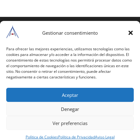
COPYRIGHT © 2025 | Todos los derechos
reservados
Gestionar consentimiento
Para copiar y reproducir públicamente cualquiera de
estas páginas o parte de ellas, necesita pedir
Para ofrecer las mejores experiencias, utilizamos tecnologías como las
cookies para almacenar y/o acceder a la información del dispositivo. El
autorización por escrito a Mario Gil Sánchez.
consentimiento de estas tecnologías nos permitirá procesar datos como
el comportamiento de navegación o las identificaciones únicas en este
Todos los instrumentales están PATENTADOS.
sitio. No consentir o retirar el consentimiento, puede afectar
negativamente a ciertas características y funciones.
Web inaugurada en 2002 (última actualización en
2025).
Aceptar
Aviso Legal
|
Política de Privacidad
|
Política de
Cookies
|
Términos y Condiciones
Denegar
Ver preferencias
Política de Cookies
Política de Privacidad
Aviso Legal