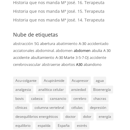
Historia que nos manda Mª José. 16. Terapeuta
Historia que nos manda Mª José. 15. Terapeuta
Historia que nos manda Mª José. 14. Terapeuta
Nube de etiquetas
abstracción
5G
abertura
abatimiento
A-30
accidentado
acciatonales
abdominal. abdomen
abdomen
abulia
A 30
accidente
abultamiento
A-30 Marte
3-5-7-DJ
accidente
cerebrovascular
abstraerse
abortos
A30
abandono
Acu-colgante
Acupirámide
Acupresor
agua
analgesia
analítica celular
ansiedad
Bioenergía
bovis
cabeza
cansancio
cerebro
chacras
clínicas
columna vertebral
células
depresión
desequilibrios energéticos
doctor
dolor
energía
equilibrio
espalda
España
estrés