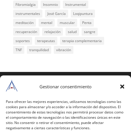
Fibromialgia
Insomnio
Instrumental
instrumentales
José García
Loqipuntura
meditación
mental
muscular
Penta
recuperación
relajación
salud
sangre
soportes
terapeutas
terapia complementaria
TNF
tranquilidad
vibración
COPYRIGHT © 2025 | Todos los derechos
reservados
Gestionar consentimiento
Para copiar y reproducir públicamente cualquiera de
estas páginas o parte de ellas, necesita pedir
Para ofrecer las mejores experiencias, utilizamos tecnologías como las
cookies para almacenar y/o acceder a la información del dispositivo. El
autorización por escrito a Mario Gil Sánchez.
consentimiento de estas tecnologías nos permitirá procesar datos como
el comportamiento de navegación o las identificaciones únicas en este
Todos los instrumentales están PATENTADOS.
sitio. No consentir o retirar el consentimiento, puede afectar
negativamente a ciertas características y funciones.
Web inaugurada en 2002 (última actualización en